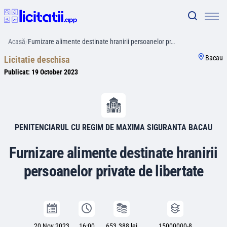
Acasă
/
Furnizare alimente destinate hranirii persoanelor pr…
Bacau
Licitatie deschisa
Publicat:
19 October 2023
PENITENCIARUL CU REGIM DE MAXIMA SIGURANTA BACAU
Furnizare alimente destinate hranirii
persoanelor private de libertate
20 Nov 2023
16:00
653.388 lei
15000000-8