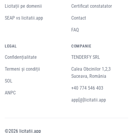
Licitații pe domenii
Certificat constatator
SEAP vs licitatii.app
Contact
FAQ
LEGAL
COMPANIE
Confidențialitate
TENDERFY SRL
Termeni și condiții
Calea Obcinilor 1,2,3
Suceava, România
SOL
+40 774 546 403
ANPC
app[@]licitatii.app
©
2026
licitatii.app