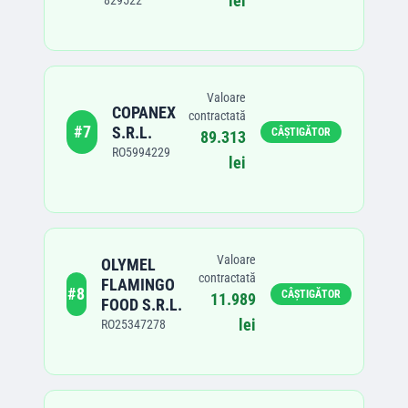
lei
829522
Valoare
COPANEX
contractată
#
7
S.R.L.
CÂȘTIGĂTOR
89.313
RO5994229
lei
Valoare
OLYMEL
contractată
FLAMINGO
#
8
CÂȘTIGĂTOR
11.989
FOOD S.R.L.
lei
RO25347278