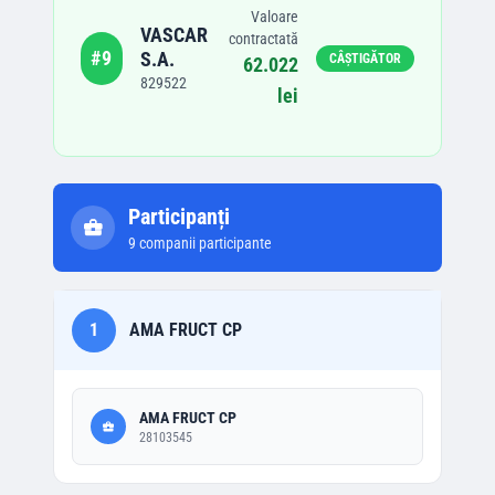
Valoare
VASCAR
contractată
#
9
S.A.
CÂȘTIGĂTOR
62.022
829522
lei
Participanți
9
companii participante
1
AMA FRUCT CP
AMA FRUCT CP
28103545