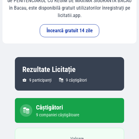
de
PENITENCIARUL CU REGIM DE MAXIMA SIGURANTA BACAU
în
Bacau
, este disponibilă gratuit utilizatorilor înregistrați pe
licitatii.app.
Încearcă gratuit 14 zile
Rezultate Licitație
9
participanți
9
câștigători
Câștigători
9
companie
i
câștigătoare
Valoare