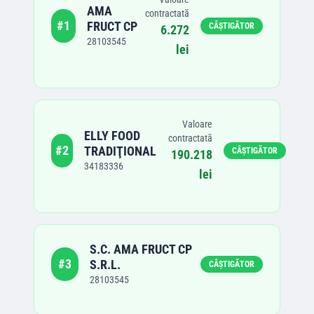
AMA
contractată
#
1
FRUCT CP
CÂȘTIGĂTOR
6.272
28103545
lei
Valoare
ELLY FOOD
contractată
#
2
TRADIŢIONAL
CÂȘTIGĂTOR
190.218
34183336
lei
S.C. AMA FRUCT CP
#
3
S.R.L.
CÂȘTIGĂTOR
28103545