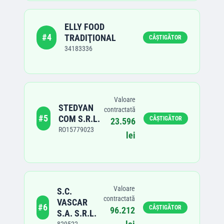
ELLY FOOD
#
4
TRADIŢIONAL
CÂȘTIGĂTOR
34183336
Valoare
STEDYAN
contractată
#
5
COM S.R.L.
CÂȘTIGĂTOR
23.596
RO15779023
lei
Valoare
S.C.
contractată
VASCAR
#
6
CÂȘTIGĂTOR
96.212
S.A. S.R.L.