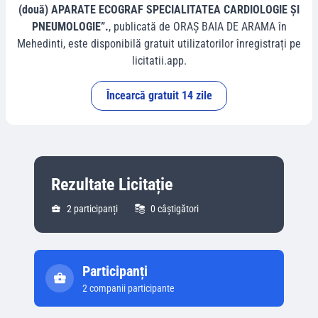
(două) APARATE ECOGRAF SPECIALITATEA CARDIOLOGIE ȘI
PNEUMOLOGIE”.
, publicată de
ORAȘ BAIA DE ARAMA
în
Mehedinti
, este disponibilă gratuit utilizatorilor înregistrați pe
licitatii.app.
Încearcă gratuit 14 zile
Rezultate Licitație
2
participanți
0
câștigători
Participanți
2
companii participante