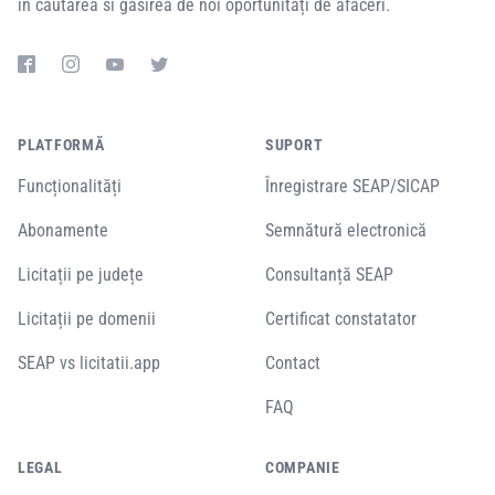
în căutarea si găsirea de noi oportunități de afaceri.
PLATFORMĂ
SUPORT
Funcționalități
Înregistrare SEAP/SICAP
Abonamente
Semnătură electronică
Licitații pe județe
Consultanță SEAP
Licitații pe domenii
Certificat constatator
SEAP vs licitatii.app
Contact
FAQ
LEGAL
COMPANIE