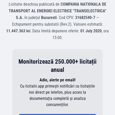
Licitatie deschisa
publicată de
COMPANIA NATIONALA DE
TRANSPORT AL ENERGIEI ELECTRICE "TRANSELECTRICA"
S.A.
în județul
Bucuresti
.
Cod CPV:
31682540-7
—
Echipament pentru substatii (Rev.2)
.
Valoare estimată:
11.447.363 lei
.
Data limită depunere oferte:
01 July 2020
, ora
15:00
.
Monitorizează 250.000+ licitații
anual
Adio, alerte pe email!
Cu licitatii.app primești notificări cu licitațiile
noi direct pe telefon, plus acces la
documentația completă și analiza
concurenților.