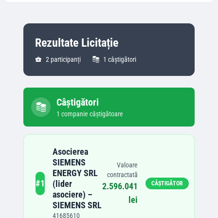
Rezultate Licitație
2
participanți
1
câștigători
Câștigători
1
companie
câștigătoare
Asocierea
SIEMENS
Valoare
ENERGY SRL
contractată
#
1
(lider
CÂȘTIGĂTOR
2.596.041
asociere) –
lei
SIEMENS SRL
41685610