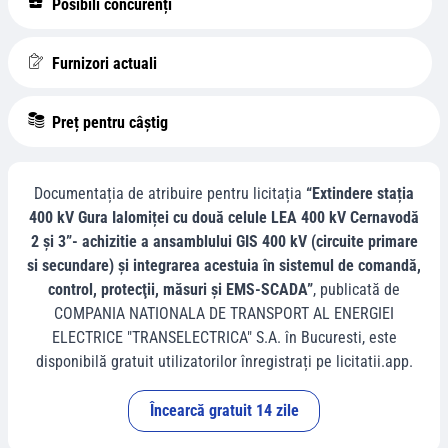
Posibili concurenți
Furnizori actuali
Preț pentru câștig
Documentația de atribuire pentru licitația
“Extindere stația
400 kV Gura Ialomiței cu două celule LEA 400 kV Cernavodă
2 și 3”- achizitie a ansamblului GIS 400 kV (circuite primare
si secundare) şi integrarea acestuia în sistemul de comandă,
control, protecţii, măsuri şi EMS-SCADA”
, publicată de
COMPANIA NATIONALA DE TRANSPORT AL ENERGIEI
ELECTRICE "TRANSELECTRICA" S.A.
în
Bucuresti
, este
disponibilă gratuit utilizatorilor înregistrați pe licitatii.app.
Încearcă gratuit 14 zile