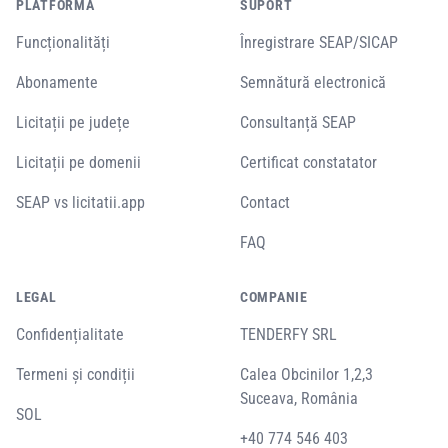
PLATFORMĂ
SUPORT
Funcționalități
Înregistrare SEAP/SICAP
Abonamente
Semnătură electronică
Licitații pe județe
Consultanță SEAP
Licitații pe domenii
Certificat constatator
SEAP vs licitatii.app
Contact
FAQ
LEGAL
COMPANIE
Confidențialitate
TENDERFY SRL
Termeni și condiții
Calea Obcinilor 1,2,3
Suceava, România
SOL
+40 774 546 403