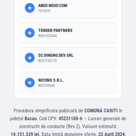
ABED NEGO COM
7072691
TENDER PARTNERS
RO41552304
SC DINENG DEV SRL
RO27752170
NICONS S.R.L.
RO2703686
Procedura simplificata
publicată de
COMUNA CAIUTI
în
județul
Bacau
.
Cod CPV:
45231100-6
—
Lucrari generale de
constructii de conducte (Rev.2)
.
Valoare estimată:
14.151.539 lei
.
Data limită depunere oferte:
22 April 2024
,