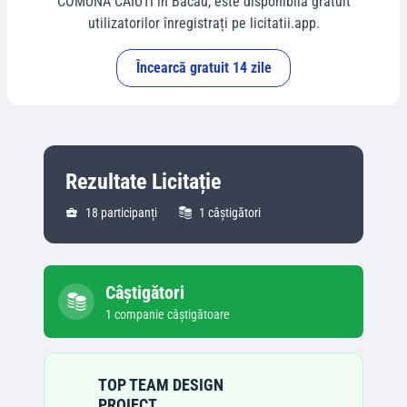
COMUNA CAIUTI
în
Bacau
, este disponibilă gratuit
utilizatorilor înregistrați pe licitatii.app.
Încearcă gratuit 14 zile
Rezultate Licitație
18
participanți
1
câștigători
Câștigători
1
companie
câștigătoare
TOP TEAM DESIGN
PROIECT