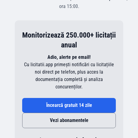
ora
15:00
.
Monitorizează 250.000+ licitații
anual
Adio, alerte pe email!
Cu licitatii.app primești notificări cu licitațiile
noi direct pe telefon, plus acces la
documentația completă și analiza
concurenților.
Încearcă gratuit 14 zile
Vezi abonamentele