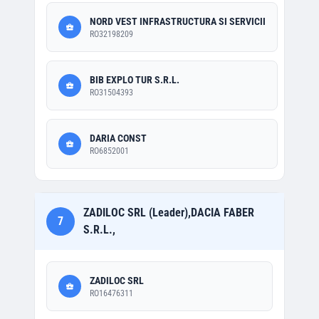
NORD VEST INFRASTRUCTURA SI SERVICII
RO32198209
BIB EXPLO TUR S.R.L.
RO31504393
DARIA CONST
RO6852001
ZADILOC SRL (Leader),DACIA FABER
7
S.R.L.,
ZADILOC SRL
RO16476311