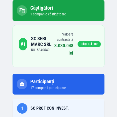
Câștigători
1
companie
câștigătoare
Valoare
SC SEBI
contractată
#
1
MARC SRL
CÂȘTIGĂTOR
3.030.048
RO15340540
lei
Participanți
17
companii participante
1
SC PROF CON INVEST,