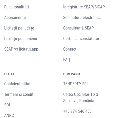
Funcționalități
Înregistrare SEAP/SICAP
Abonamente
Semnătură electronică
Licitații pe județe
Consultanță SEAP
Licitații pe domenii
Certificat constatator
SEAP vs licitatii.app
Contact
FAQ
LEGAL
COMPANIE
Confidențialitate
TENDERFY SRL
Termeni și condiții
Calea Obcinilor 1,2,3
Suceava, România
SOL
+40 774 546 403
ANPC