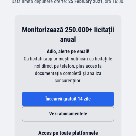
Data limită depunere oferte:
25 February 2021
, ora
16:00
.
Monitorizează 250.000+ licitații
anual
Adio, alerte pe email!
Cu licitatii.app primești notificări cu licitațiile
noi direct pe telefon, plus acces la
documentația completă și analiza
concurenților.
Încearcă gratuit 14 zile
Vezi abonamentele
Acces pe toate platformele