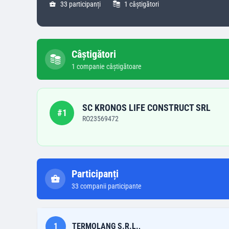
33
participanți
1
câștigători
Câștigători
1
companie
câștigătoare
SC KRONOS LIFE CONSTRUCT SRL
#
1
RO23569472
Participanți
33
companii participante
1
TERMOLANG S.R.L.,