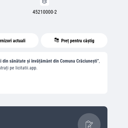
45210000-2
nizori actuali
Preț pentru câștig
iști din sănătate și învățământ din Comuna Crăciunești”
,
trați pe licitatii.app.