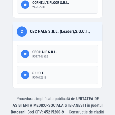
CORNELL'S FLOOR S.R.L.
24616580
2
CBC HALE S.R.L. (Leader),S.U.C.T.,
CBC HALE S.R.L.
RO17147562
S.U.C.T.
RO4672918
Procedura simplificata
publicată de
UNITATEA DE
ASISTENTA MEDICO-SOCIALA STEFANESTI
în județul
Botosani
.
Cod CPV:
45215200-9
—
Constructie de cladiri