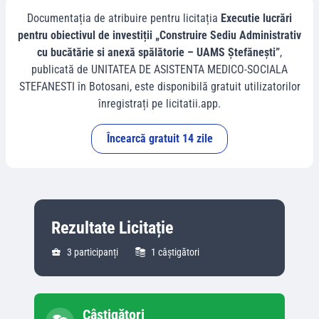
Documentația de atribuire pentru licitația
Executie lucrări
pentru obiectivul de investiții „Construire Sediu Administrativ
cu bucătărie si anexă spălătorie – UAMS Ștefănești”
,
publicată de
UNITATEA DE ASISTENTA MEDICO-SOCIALA
STEFANESTI
în
Botosani
, este disponibilă gratuit utilizatorilor
înregistrați pe licitatii.app.
Încearcă gratuit 14 zile
Rezultate Licitație
3
participanți
1
câștigători
Câștigători