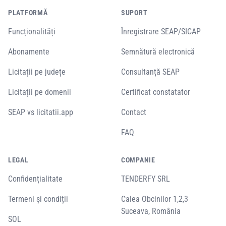
PLATFORMĂ
SUPORT
Funcționalități
Înregistrare SEAP/SICAP
Abonamente
Semnătură electronică
Licitații pe județe
Consultanță SEAP
Licitații pe domenii
Certificat constatator
SEAP vs licitatii.app
Contact
FAQ
LEGAL
COMPANIE
Confidențialitate
TENDERFY SRL
Termeni și condiții
Calea Obcinilor 1,2,3
Suceava, România
SOL