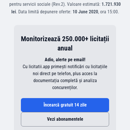
pentru servicii sociale (Rev.2)
.
Valoare estimată:
1.721.930
lei
.
Data limită depunere oferte:
10 June 2020
, ora
15:00
.
Monitorizează 250.000+ licitații
anual
Adio, alerte pe email!
Cu licitatii.app primești notificări cu licitațiile
noi direct pe telefon, plus acces la
documentația completă și analiza
concurenților.
Încearcă gratuit 14 zile
Vezi abonamentele