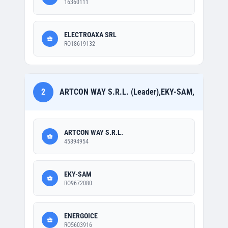
16360111
ELECTROAXA SRL
RO18619132
2
ARTCON WAY S.R.L. (Leader),EKY-SAM,
ARTCON WAY S.R.L.
45894954
EKY-SAM
RO9672080
ENERGOICE
RO5603916