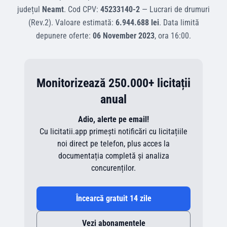
județul
Neamt
.
Cod CPV:
45233140-2
—
Lucrari de drumuri
(Rev.2)
.
Valoare estimată:
6.944.688 lei
.
Data limită
depunere oferte:
06 November 2023
, ora
16:00
.
Monitorizează 250.000+ licitații
anual
Adio, alerte pe email!
Cu licitatii.app primești notificări cu licitațiile
noi direct pe telefon, plus acces la
documentația completă și analiza
concurenților.
Încearcă gratuit 14 zile
Vezi abonamentele