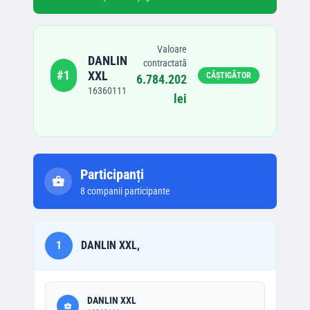
Valoare
DANLIN
contractată
#
1
XXL
CÂȘTIGĂTOR
6.784.202
16360111
lei
Participanți
8
companii participante
1
DANLIN XXL,
DANLIN XXL