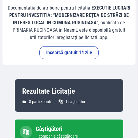
Documentația de atribuire pentru licitația
EXECUTIE LUCRARI
PENTRU INVESTITIA: “MODERNIZARE REŢEA DE STRĂZI DE
INTERES LOCAL ÎN COMUNA RUGINOASA”
, publicată de
PRIMARIA RUGINOASA
în
Neamt
, este disponibilă gratuit
utilizatorilor înregistrați pe licitatii.app.
Încearcă gratuit 14 zile
Rezultate Licitație
8
participanți
1
câștigători
Câștigători
1
companie
câștigătoare