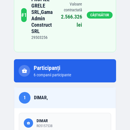
Valoare
GRELE
contractată
SRL,Gama
#
1
CÂȘTIGĂTOR
2.566.326
Admin
Construct
lei
SRL
29503256
Participanți
6
companii participante
1
DIMAR,
DIMAR
RO5157538