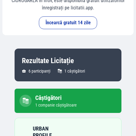
CIOROGARLA
în
Ilfov
, este disponibilă gratuit utilizatorilor
înregistrați pe licitatii.app.
Încearcă gratuit 14 zile
Rezultate Licitație
6
participanți
1
câștigători
Câștigători
1
companie
câștigătoare
URBAN
PROFILE