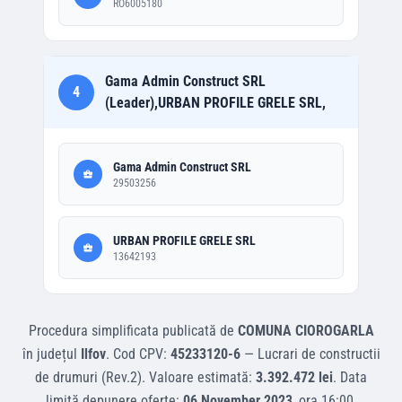
RO6005180
Gama Admin Construct SRL
4
(Leader),URBAN PROFILE GRELE SRL,
Gama Admin Construct SRL
29503256
URBAN PROFILE GRELE SRL
13642193
Procedura simplificata
publicată de
COMUNA CIOROGARLA
în județul
Ilfov
.
Cod CPV:
45233120-6
—
Lucrari de constructii
de drumuri (Rev.2)
.
Valoare estimată:
3.392.472 lei
.
Data
limită depunere oferte:
06 November 2023
, ora
16:00
.