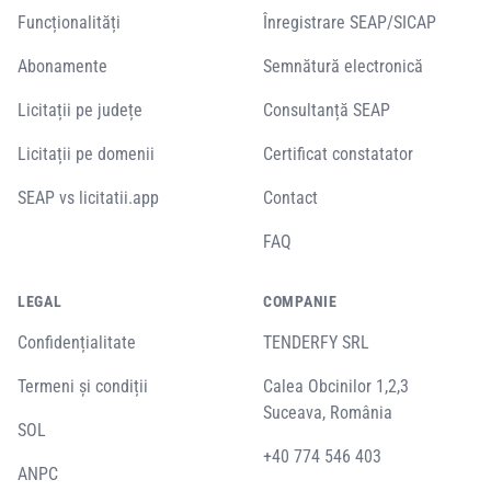
Funcționalități
Înregistrare SEAP/SICAP
Abonamente
Semnătură electronică
Licitații pe județe
Consultanță SEAP
Licitații pe domenii
Certificat constatator
SEAP vs licitatii.app
Contact
FAQ
LEGAL
COMPANIE
Confidențialitate
TENDERFY SRL
Termeni și condiții
Calea Obcinilor 1,2,3
Suceava, România
SOL
+40 774 546 403
ANPC