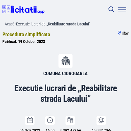
Acasă
/
Executie lucrari de „Reabilitare strada Lacului”
Ilfov
Procedura simplificata
Publicat:
19 October 2023
COMUNA CIOROGARLA
Executie lucrari de „Reabilitare
strada Lacului”
06 Nov 2023
16:00
3.392.472 lei
45233120-6