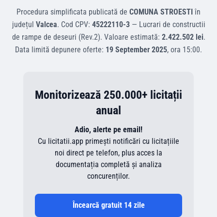
Procedura simplificata
publicată de
COMUNA STROESTI
în
județul
Valcea
.
Cod CPV:
45222110-3
—
Lucrari de constructii
de rampe de deseuri (Rev.2)
.
Valoare estimată:
2.422.502 lei
.
Data limită depunere oferte:
19 September 2025
, ora
15:00
.
Monitorizează 250.000+ licitații
anual
Adio, alerte pe email!
Cu licitatii.app primești notificări cu licitațiile
noi direct pe telefon, plus acces la
documentația completă și analiza
concurenților.
Încearcă gratuit 14 zile