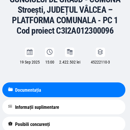
Stroești, JUDEȚUL VÂLCEA –
PLATFORMA COMUNALA - PC 1
Cod proiect C3I2A012300096
19 Sep 2025
15:00
2.422.502 lei
45222110-3
Documentația
Informații suplimentare
Posibili concurenți