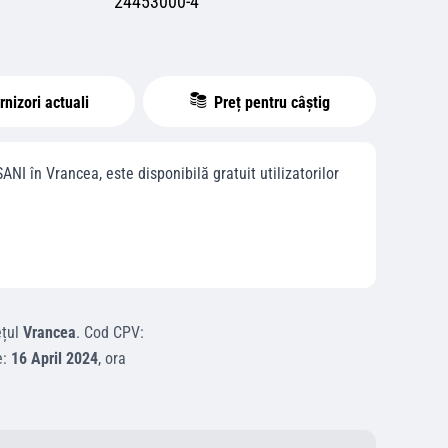
24453000-4
nizori actuali
Preț pentru câștig
SANI
în
Vrancea
, este disponibilă gratuit utilizatorilor
ețul
Vrancea
.
Cod CPV:
e:
16 April 2024
, ora