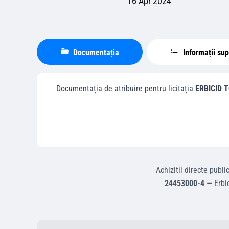
16 Apr 2024
Documentația
Informații su
Documentația de atribuire pentru licitația
ERBICID 
Achizitii directe
publi
24453000-4
—
Erbi