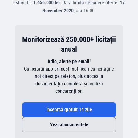
estimată:
1.656.030 lei
.
Data limită depunere oferte:
17
November 2020
, ora
16:00
.
Monitorizează 250.000+ licitații
anual
Adio, alerte pe email!
Cu licitatii.app primești notificări cu licitațiile
noi direct pe telefon, plus acces la
documentația completă și analiza
concurenților.
Încearcă gratuit 14 zile
Vezi abonamentele