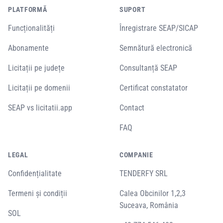
PLATFORMĂ
SUPORT
Funcționalități
Înregistrare SEAP/SICAP
Abonamente
Semnătură electronică
Licitații pe județe
Consultanță SEAP
Licitații pe domenii
Certificat constatator
SEAP vs licitatii.app
Contact
FAQ
LEGAL
COMPANIE
Confidențialitate
TENDERFY SRL
Termeni și condiții
Calea Obcinilor 1,2,3
Suceava, România
SOL