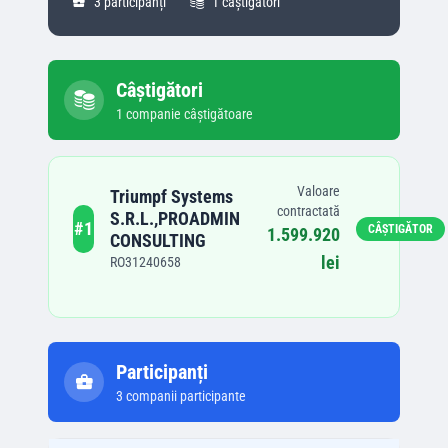
3
participanți
1
câștigători
Câștigători
1
companie
câștigătoare
Valoare
Triumpf Systems
contractată
S.R.L.,PROADMIN
#
1
CÂȘTIGĂTOR
1.599.920
CONSULTING
lei
RO31240658
Participanți
3
companii participante