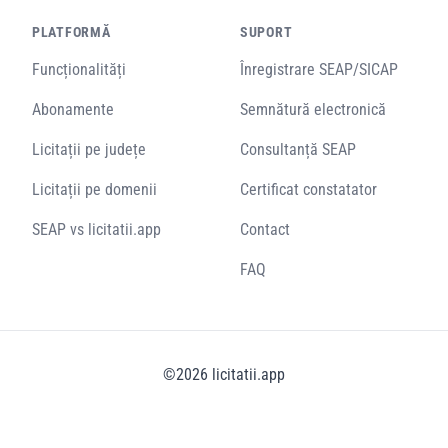
PLATFORMĂ
SUPORT
Funcționalități
Înregistrare SEAP/SICAP
Abonamente
Semnătură electronică
Licitații pe județe
Consultanță SEAP
Licitații pe domenii
Certificat constatator
SEAP vs licitatii.app
Contact
FAQ
©
2026
licitatii.app