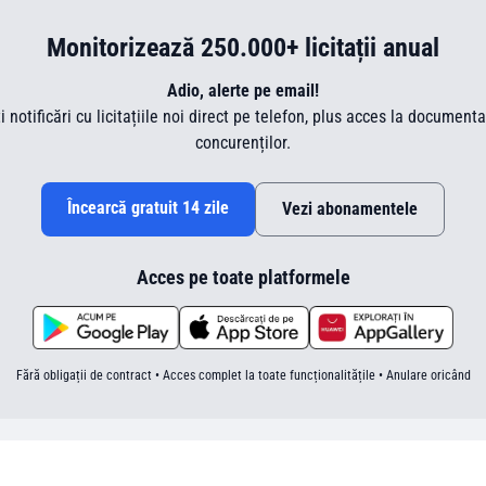
Monitorizează 250.000+ licitații anual
Adio, alerte pe email!
ti notificări cu licitațiile noi direct pe telefon, plus acces la document
concurenților.
Încearcă gratuit 14 zile
Vezi abonamentele
Acces pe toate platformele
Fără obligații de contract • Acces complet la toate funcționalitățile • Anulare oricând