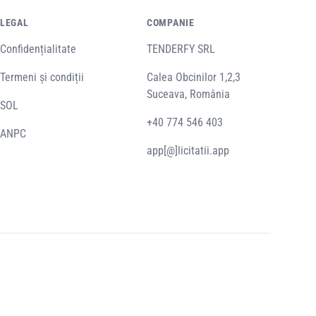
LEGAL
COMPANIE
Confidențialitate
TENDERFY SRL
Termeni și condiții
Calea Obcinilor 1,2,3
Suceava, România
SOL
+40 774 546 403
ANPC
app[@]licitatii.app