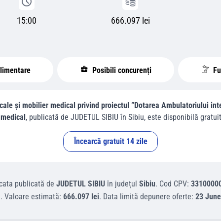
15:00
666.097 lei
plimentare
Posibili concurenți
Fur
cale și mobilier medical privind proiectul ”Dotarea Ambulatoriului int
r medical
, publicată de
JUDETUL SIBIU
în
Sibiu
, este disponibilă gratuit 
Încearcă gratuit 14 zile
cata
publicată de
JUDETUL SIBIU
în județul
Sibiu
.
Cod CPV:
3310000
)
.
Valoare estimată:
666.097 lei
.
Data limită depunere oferte:
23 June