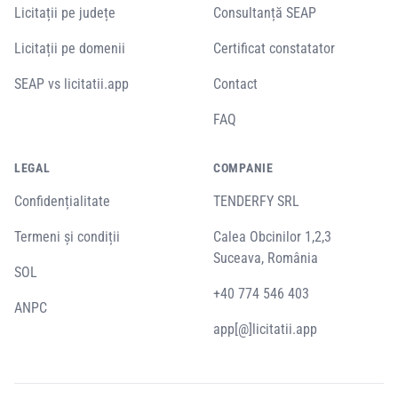
Licitații pe județe
Consultanță SEAP
Licitații pe domenii
Certificat constatator
SEAP vs licitatii.app
Contact
FAQ
LEGAL
COMPANIE
Confidențialitate
TENDERFY SRL
Termeni și condiții
Calea Obcinilor 1,2,3
Suceava, România
SOL
+40 774 546 403
ANPC
app[@]licitatii.app