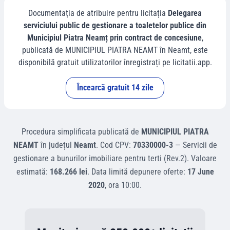
Documentația de atribuire pentru licitația
Delegarea
serviciului public de gestionare a toaletelor publice din
Municipiul Piatra Neamț prin contract de concesiune
,
publicată de
MUNICIPIUL PIATRA NEAMT
în
Neamt
, este
disponibilă gratuit utilizatorilor înregistrați pe licitatii.app.
Încearcă gratuit 14 zile
Procedura simplificata
publicată de
MUNICIPIUL PIATRA
NEAMT
în județul
Neamt
.
Cod CPV:
70330000-3
—
Servicii de
gestionare a bunurilor imobiliare pentru terti (Rev.2)
.
Valoare
estimată:
168.266 lei
.
Data limită depunere oferte:
17 June
2020
, ora
10:00
.