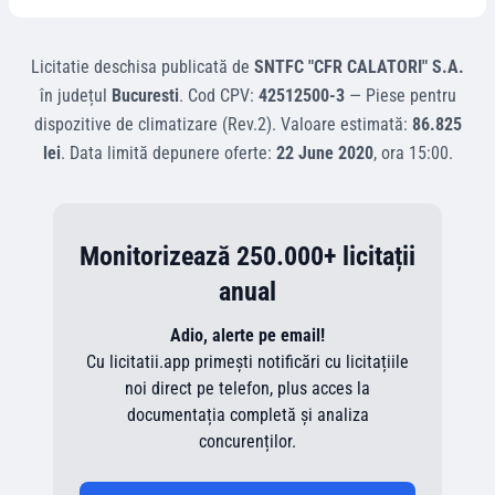
Licitatie deschisa
publicată de
SNTFC "CFR CALATORI" S.A.
în județul
Bucuresti
.
Cod CPV:
42512500-3
—
Piese pentru
dispozitive de climatizare (Rev.2)
.
Valoare estimată:
86.825
lei
.
Data limită depunere oferte:
22 June 2020
, ora
15:00
.
Monitorizează 250.000+ licitații
anual
Adio, alerte pe email!
Cu licitatii.app primești notificări cu licitațiile
noi direct pe telefon, plus acces la
documentația completă și analiza
concurenților.