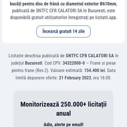
bucăți pentru disc de frână cu diametrul exterior Ø610mm
,
publicată de
SNTFC CFR CALATORI SA
în
Bucuresti
, este
disponibilă gratuit utilizatorilor înregistrați pe licitatii.app.
Încearcă gratuit 14 zile
Licitatie deschisa
publicată de
SNTFC CFR CALATORI SA
în
județul
Bucuresti
.
Cod CPV:
34322000-0
—
Frane si piese
pentru frane (Rev.2)
.
Valoare estimată:
154.400 lei
.
Data
limită depunere oferte:
21 February 2023
, ora
16:00
.
Monitorizează 250.000+ licitații
anual
Adio, alerte pe email!