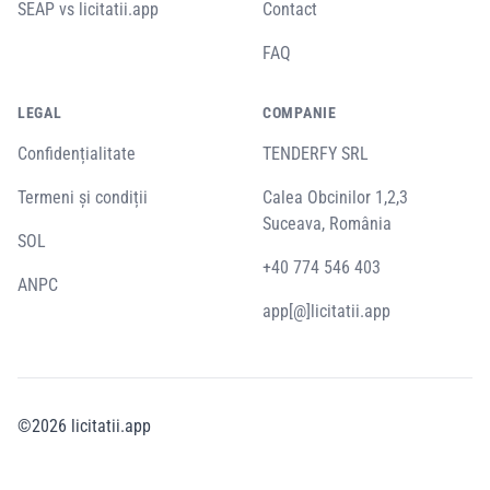
SEAP vs licitatii.app
Contact
FAQ
LEGAL
COMPANIE
Confidențialitate
TENDERFY SRL
Termeni și condiții
Calea Obcinilor 1,2,3
Suceava, România
SOL
+40 774 546 403
ANPC
app[@]licitatii.app
©
2026
licitatii.app