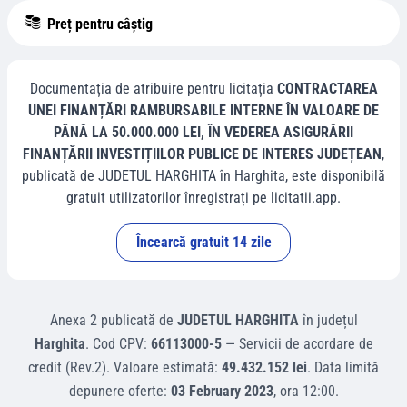
Preț pentru câștig
Documentația de atribuire pentru licitația
CONTRACTAREA
UNEI FINANȚĂRI RAMBURSABILE INTERNE ÎN VALOARE DE
PÂNĂ LA 50.000.000 LEI, ÎN VEDEREA ASIGURĂRII
FINANȚĂRII INVESTIȚIILOR PUBLICE DE INTERES JUDEȚEAN
,
publicată de
JUDETUL HARGHITA
în
Harghita
, este disponibilă
gratuit utilizatorilor înregistrați pe licitatii.app.
Încearcă gratuit 14 zile
Anexa 2
publicată de
JUDETUL HARGHITA
în județul
Harghita
.
Cod CPV:
66113000-5
—
Servicii de acordare de
credit (Rev.2)
.
Valoare estimată:
49.432.152 lei
.
Data limită
depunere oferte:
03 February 2023
, ora
12:00
.