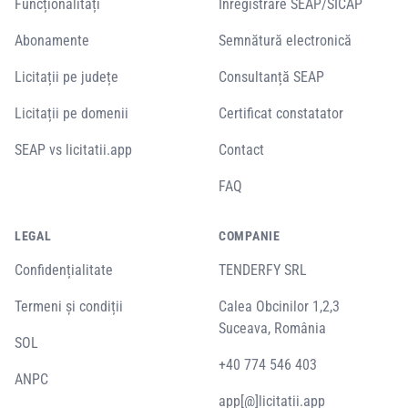
Funcționalități
Înregistrare SEAP/SICAP
Abonamente
Semnătură electronică
Licitații pe județe
Consultanță SEAP
Licitații pe domenii
Certificat constatator
SEAP vs licitatii.app
Contact
FAQ
LEGAL
COMPANIE
Confidențialitate
TENDERFY SRL
Termeni și condiții
Calea Obcinilor 1,2,3
Suceava, România
SOL
+40 774 546 403
ANPC
app[@]licitatii.app