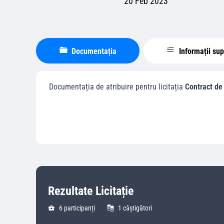
20 Feb 2023
Documentația
Informații su
Documentația de atribuire pentru licitația
Contract de
Rezultate Licitație
6
participanți
1
câștigători