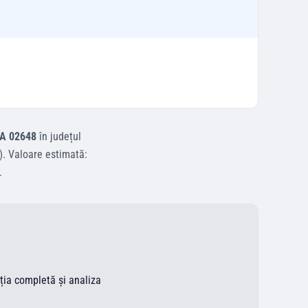
A 02648
în județul
)
.
Valoare estimată:
.
ația completă și analiza