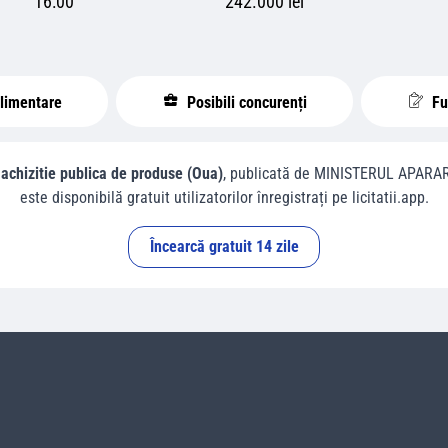
16:00
242.000 lei
plimentare
Posibili concurenți
Fur
 achizitie publica de produse (Oua)
, publicată de
MINISTERUL APARAR
este disponibilă gratuit utilizatorilor înregistrați pe licitatii.app.
Încearcă gratuit 14 zile