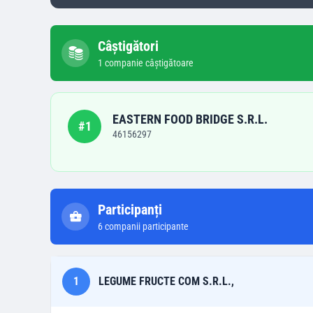
Câștigători
1
companie
câștigătoare
EASTERN FOOD BRIDGE S.R.L.
#
1
46156297
Participanți
6
companii participante
1
LEGUME FRUCTE COM S.R.L.,