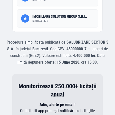
RO7152561
IMOBILIARE SOLUTION GROUP S.R.L.
RO18240375
Procedura simplificata
publicată de
SALUBRIZARE SECTOR 5
S.A.
în județul
Bucuresti
.
Cod CPV:
45000000-7
—
Lucrari de
constructii (Rev.2)
.
Valoare estimată:
4.400.000 lei
.
Data
limită depunere oferte:
15 June 2020
, ora
15:00
.
Monitorizează 250.000+ licitații
anual
Adio, alerte pe email!
Cu licitatii.app primești notificări cu licitațiile