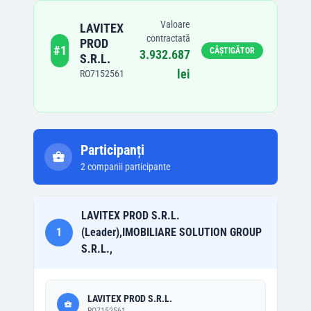
Valoare
LAVITEX
contractată
PROD
#
1
CÂȘTIGĂTOR
3.932.687
S.R.L.
lei
RO7152561
Participanți
2
companii participante
LAVITEX PROD S.R.L.
1
(Leader),IMOBILIARE SOLUTION GROUP
S.R.L.,
LAVITEX PROD S.R.L.