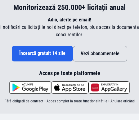
Monitorizează 250.000+ licitații anual
Adio, alerte pe email!
ti notificări cu licitațiile noi direct pe telefon, plus acces la document
concurenților.
Încearcă gratuit 14 zile
Vezi abonamentele
Acces pe toate platformele
Fără obligații de contract • Acces complet la toate funcționalitățile • Anulare oricând