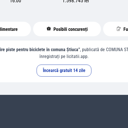
16:00
1.598.745 lei
plimentare
Posibili concurenți
Fur
ire piste pentru biciclete în comuna Știuca”
, publicată de
COMUNA ST
înregistrați pe licitatii.app.
Încearcă gratuit 14 zile