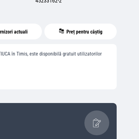
45233162-2
nizori actuali
Preț pentru câștig
IUCA
în
Timis
, este disponibilă gratuit utilizatorilor