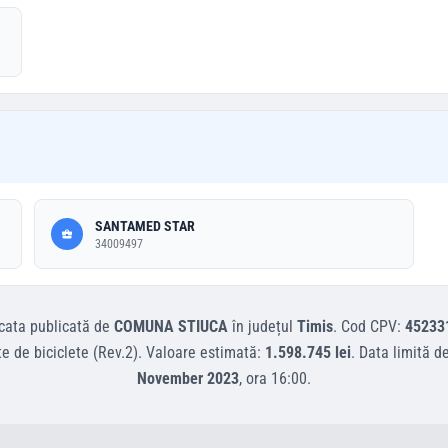
SANTAMED STAR
34009497
cata
publicată de
COMUNA STIUCA
în județul
Timis
.
Cod CPV:
45233
te de biciclete (Rev.2)
.
Valoare estimată:
1.598.745 lei
.
Data limită d
November 2023
, ora
16:00
.