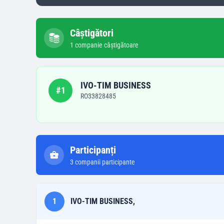
Câștigători
1
companie
câștigătoare
IVO-TIM BUSINESS
#
1
RO33828485
Participanți
3
companii participante
1
IVO-TIM BUSINESS,