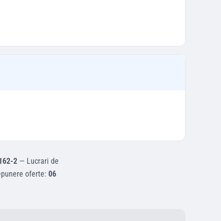
162-2
—
Lucrari de
epunere oferte:
06