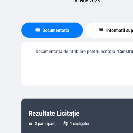
06 Nov 2023
Documentația
Informații su
Documentația de atribuire pentru licitația
“Constru
Rezultate Licitație
3
participanți
1
câștigători