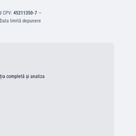
d CPV:
45211350-7
—
Data limită depunere
ația completă și analiza