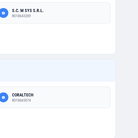
S.C. M SYS S.R.L.
RO18643289
CORALTECH
RO18665074