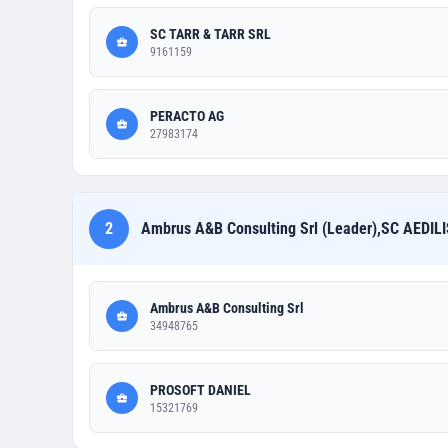
SC TARR & TARR SRL
9161159
PERACTO AG
27983174
2
Ambrus A&B Consulting Srl (Leader),SC AEDIL
Ambrus A&B Consulting Srl
34948765
PROSOFT DANIEL
15321769