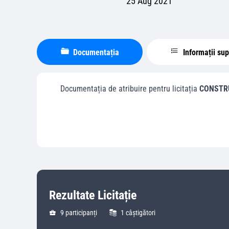
25 Aug 2021
Documentația
Informații su
Documentația de atribuire pentru licitația
CONSTRU
Rezultate Licitație
9
participanți
1
câștigători