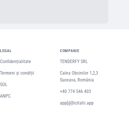
LEGAL
COMPANIE
Confidențialitate
TENDERFY SRL
Termeni și condiții
Calea Obcinilor 1,2,3
Suceava, România
SOL
+40 774 546 403
ANPC
app[@]licitatii.app