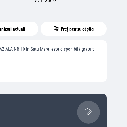
45211350-7
nizori actuali
Preț pentru câștig
AZIALA NR 10
în
Satu Mare
, este disponibilă gratuit