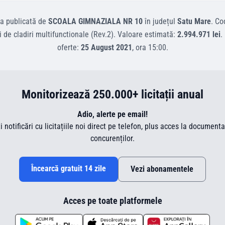
ta
publicată de
SCOALA GIMNAZIALA NR 10
în județul
Satu Mare
.
Co
i de cladiri multifunctionale (Rev.2)
.
Valoare estimată:
2.994.971 lei
.
oferte:
25 August 2021
, ora
15:00
.
Monitorizează 250.000+ licitații anual
Adio, alerte pe email!
ti notificări cu licitațiile noi direct pe telefon, plus acces la document
concurenților.
Încearcă gratuit 14 zile
Vezi abonamentele
Acces pe toate platformele