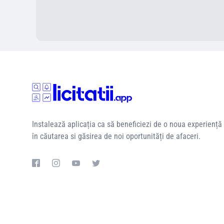
Instalează aplicația ca să beneficiezi de o noua experiență
în căutarea si găsirea de noi oportunități de afaceri.