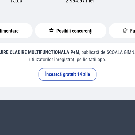
15:00
2.994.971 lei
plimentare
Posibili concurenți
Fur
IRE CLADIRE MULTIFUNCTIONALA P+M
, publicată de
SCOALA GIMN
utilizatorilor înregistrați pe licitatii.app.
Încearcă gratuit 14 zile