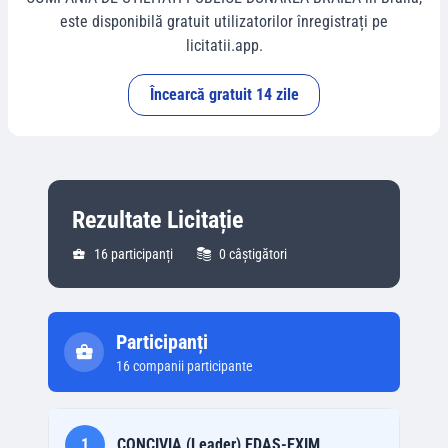
este disponibilă gratuit utilizatorilor înregistrați pe
licitatii.app.
Încearcă gratuit 14 zile
Rezultate Licitație
16
participanți
0
câștigători
Participanți
16
companii participante
1
CONCIVIA (Leader),EDAS-EXIM,