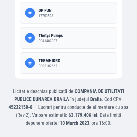
DP FUN
17753593
Thetys Pumps
RO41402307
TERMHIDRO
RO22182663
Licitatie deschisa
publicată de
COMPANIA DE UTILITATI
PUBLICE DUNAREA BRAILA
în județul
Braila
.
Cod CPV:
45232150-8
—
Lucrari pentru conducte de alimentare cu apa
(Rev.2)
.
Valoare estimată:
63.179.406 lei
.
Data limită
depunere oferte:
10 March 2023
, ora
16:00
.