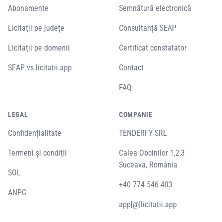
Abonamente
Semnătură electronică
Licitații pe județe
Consultanță SEAP
Licitații pe domenii
Certificat constatator
SEAP vs licitatii.app
Contact
FAQ
LEGAL
COMPANIE
Confidențialitate
TENDERFY SRL
Termeni și condiții
Calea Obcinilor 1,2,3
Suceava, România
SOL
+40 774 546 403
ANPC
app[@]licitatii.app