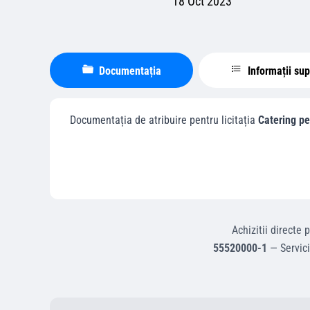
18 Oct 2023
Documentația
Informații su
Documentația de atribuire pentru licitația
Catering pe
Achizitii directe
p
55520000-1
—
Servic