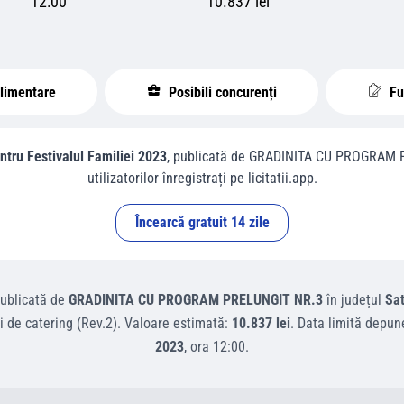
12:00
10.837 lei
plimentare
Posibili concurenți
Fur
ntru Festivalul Familiei 2023
, publicată de
GRADINITA CU PROGRAM 
utilizatorilor înregistrați pe licitatii.app.
Încearcă gratuit 14 zile
ublicată de
GRADINITA CU PROGRAM PRELUNGIT NR.3
în județul
Sa
ii de catering (Rev.2)
.
Valoare estimată:
10.837 lei
.
Data limită depun
2023
, ora
12:00
.