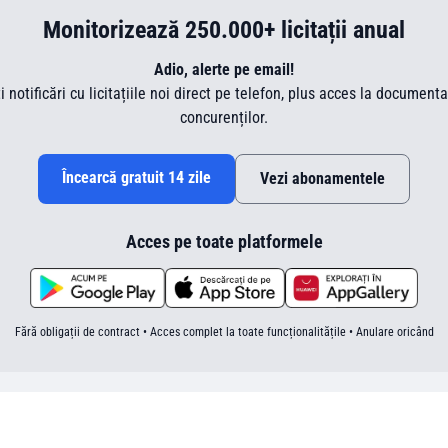
Monitorizează 250.000+ licitații anual
Adio, alerte pe email!
ti notificări cu licitațiile noi direct pe telefon, plus acces la document
concurenților.
Încearcă gratuit 14 zile
Vezi abonamentele
Acces pe toate platformele
Fără obligații de contract • Acces complet la toate funcționalitățile • Anulare oricând