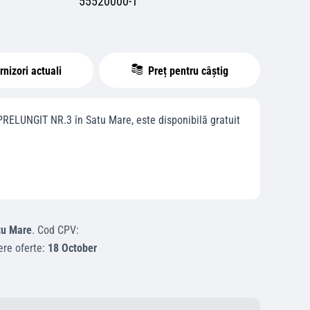
55520000-1
nizori actuali
Preț pentru câștig
PRELUNGIT NR.3
în
Satu Mare
, este disponibilă gratuit
tu Mare
.
Cod CPV:
ere oferte:
18 October