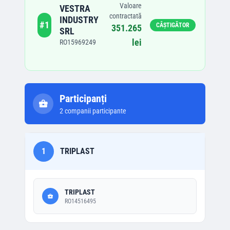
Valoare
VESTRA
contractată
INDUSTRY
#
1
CÂȘTIGĂTOR
351.265
SRL
lei
RO15969249
Participanți
2
companii participante
1
TRIPLAST
TRIPLAST
RO14516495