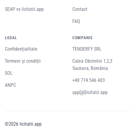
SEAP vs licitatii.app
Contact
FAQ
LEGAL
COMPANIE
Confidențialitate
TENDERFY SRL
Termeni și condiții
Calea Obcinilor 1,2,3
Suceava, România
SOL
+40 774 546 403
ANPC
app[@]licitatii.app
©
2026
licitatii.app