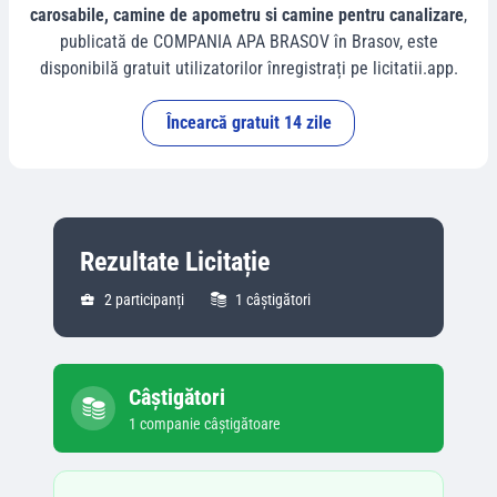
carosabile, camine de apometru si camine pentru canalizare
,
publicată de
COMPANIA APA BRASOV
în
Brasov
, este
disponibilă gratuit utilizatorilor înregistrați pe licitatii.app.
Încearcă gratuit 14 zile
Rezultate Licitație
2
participanți
1
câștigători
Câștigători
1
companie
câștigătoare