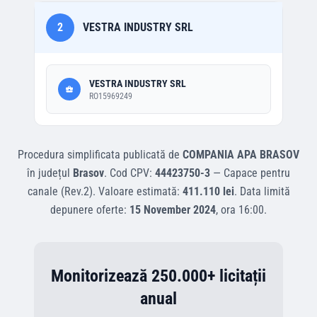
2
VESTRA INDUSTRY SRL
VESTRA INDUSTRY SRL
RO15969249
Procedura simplificata
publicată de
COMPANIA APA BRASOV
în județul
Brasov
.
Cod CPV:
44423750-3
—
Capace pentru
canale (Rev.2)
.
Valoare estimată:
411.110 lei
.
Data limită
depunere oferte:
15 November 2024
, ora
16:00
.
Monitorizează 250.000+ licitații
anual