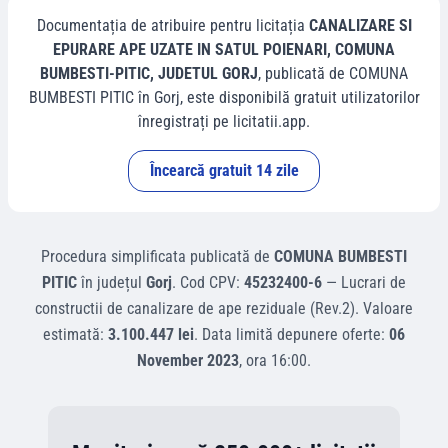
Documentația de atribuire pentru licitația
CANALIZARE SI
EPURARE APE UZATE IN SATUL POIENARI, COMUNA
BUMBESTI-PITIC, JUDETUL GORJ
, publicată de
COMUNA
BUMBESTI PITIC
în
Gorj
, este disponibilă gratuit utilizatorilor
înregistrați pe licitatii.app.
Încearcă gratuit 14 zile
Procedura simplificata
publicată de
COMUNA BUMBESTI
PITIC
în județul
Gorj
.
Cod CPV:
45232400-6
—
Lucrari de
constructii de canalizare de ape reziduale (Rev.2)
.
Valoare
estimată:
3.100.447 lei
.
Data limită depunere oferte:
06
November 2023
, ora
16:00
.