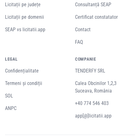
Licitații pe județe
Consultanță SEAP
Licitații pe domenii
Certificat constatator
SEAP vs licitatii.app
Contact
FAQ
LEGAL
COMPANIE
Confidențialitate
TENDERFY SRL
Termeni și condiții
Calea Obcinilor 1,2,3
Suceava, România
SOL
+40 774 546 403
ANPC
app[@]licitatii.app