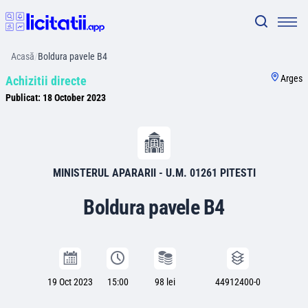
Acasă
/
Boldura pavele B4
Arges
Achizitii directe
Publicat:
18 October 2023
MINISTERUL APARARII - U.M. 01261 PITESTI
Boldura pavele B4
19 Oct 2023
15:00
98 lei
44912400-0