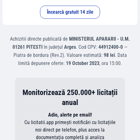
Încearcă gratuit 14 zile
Achizitii directe
publicată de
MINISTERUL APARARII - U.M.
01261 PITESTI
în județul
Arges
.
Cod CPV:
44912400-0
—
Piatra de bordura (Rev.2)
.
Valoare estimată:
98 lei
.
Data
limită depunere oferte:
19 October 2023
, ora
15:00
.
Monitorizează 250.000+ licitații
anual
Adio, alerte pe email!
Cu licitatii.app primești notificări cu licitațiile
noi direct pe telefon, plus acces la
documentația completă și analiza