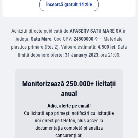
Încearcă gratuit 14 zile
Achizitii directe
publicată de
APASERV SATU MARE SA
în
județul
Satu Mare
.
Cod CPV:
24500000-9
—
Materiale
plastice primare (Rev.2)
.
Valoare estimată:
4.500 lei
.
Data
limită depunere oferte:
31 January 2023
, ora
21:00
.
Monitorizează 250.000+ licitații
anual
Adio, alerte pe email!
Cu licitatii.app primești notificări cu licitațiile
noi direct pe telefon, plus acces la
documentația completă și analiza
concurenților.