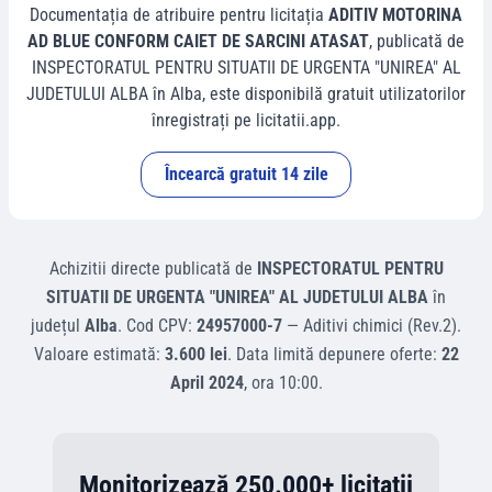
Documentația de atribuire pentru licitația
ADITIV MOTORINA
AD BLUE CONFORM CAIET DE SARCINI ATASAT
, publicată de
INSPECTORATUL PENTRU SITUATII DE URGENTA "UNIREA" AL
JUDETULUI ALBA
în
Alba
, este disponibilă gratuit utilizatorilor
înregistrați pe licitatii.app.
Încearcă gratuit 14 zile
Achizitii directe
publicată de
INSPECTORATUL PENTRU
SITUATII DE URGENTA "UNIREA" AL JUDETULUI ALBA
în
județul
Alba
.
Cod CPV:
24957000-7
—
Aditivi chimici (Rev.2)
.
Valoare estimată:
3.600 lei
.
Data limită depunere oferte:
22
April 2024
, ora
10:00
.
Monitorizează 250.000+ licitații