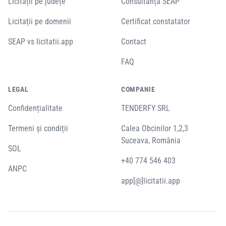
Licitații pe județe
Consultanță SEAP
Licitații pe domenii
Certificat constatator
SEAP vs licitatii.app
Contact
FAQ
LEGAL
COMPANIE
Confidențialitate
TENDERFY SRL
Termeni și condiții
Calea Obcinilor 1,2,3
Suceava, România
SOL
+40 774 546 403
ANPC
app[@]licitatii.app