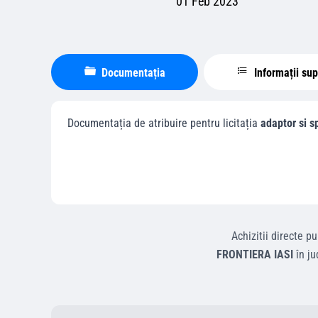
01 Feb 2023
Documentația
Informații su
Documentația de atribuire pentru licitația
adaptor si sp
Achizitii directe
pu
FRONTIERA IASI
în ju