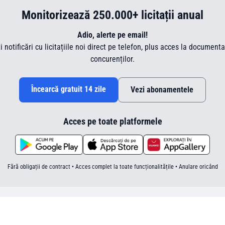
Monitorizează 250.000+ licitații anual
Adio, alerte pe email!
ti notificări cu licitațiile noi direct pe telefon, plus acces la document
concurenților.
Încearcă gratuit 14 zile
Vezi abonamentele
Acces pe toate platformele
Fără obligații de contract • Acces complet la toate funcționalitățile • Anulare oricând