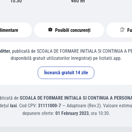
10:30
460 lei
plimentare
Posibili concurenți
Fur
litter
, publicată de
SCOALA DE FORMARE INITIALA SI CONTINUA A PE
disponibilă gratuit utilizatorilor înregistrați pe licitatii.app.
Încearcă gratuit 14 zile
blicată de
SCOALA DE FORMARE INITIALA SI CONTINUA A PERSONAL
dețul
Iasi
.
Cod CPV:
31111000-7
—
Adaptoare (Rev.2)
.
Valoare estima
depunere oferte:
01 February 2023
, ora
10:30
.