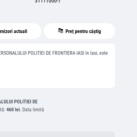
31111000-7
nizori actuali
Preț pentru câștig
RSONALULUI POLITIEI DE FRONTIERA IASI
în
Iasi
, este
ULUI POLITIEI DE
tă:
460 lei
.
Data limită