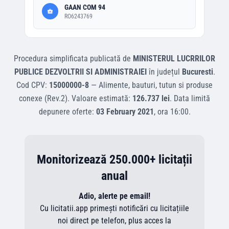
GAAN COM 94
RO6243769
Procedura simplificata
publicată de
MINISTERUL LUCRRILOR
PUBLICE DEZVOLTRII SI ADMINISTRAIEI
în județul
Bucuresti
.
Cod CPV:
15000000-8
—
Alimente, bauturi, tutun si produse
conexe (Rev.2)
.
Valoare estimată:
126.737 lei
.
Data limită
depunere oferte:
03 February 2021
, ora
16:00
.
Monitorizează 250.000+ licitații
anual
Adio, alerte pe email!
Cu licitatii.app primești notificări cu licitațiile
noi direct pe telefon, plus acces la