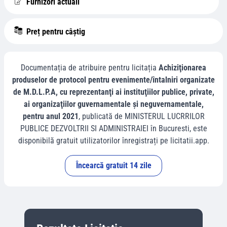
Furnizori actuali
Preț pentru câștig
Documentația de atribuire pentru licitația
Achiziţionarea
produselor de protocol pentru evenimente/întalniri organizate
de M.D.L.P.A, cu reprezentanţi ai instituţiilor publice, private,
ai organizaţiilor guvernamentale şi neguvernamentale,
pentru anul 2021
, publicată de
MINISTERUL LUCRRILOR
PUBLICE DEZVOLTRII SI ADMINISTRAIEI
în
Bucuresti
, este
disponibilă gratuit utilizatorilor înregistrați pe licitatii.app.
Încearcă gratuit 14 zile