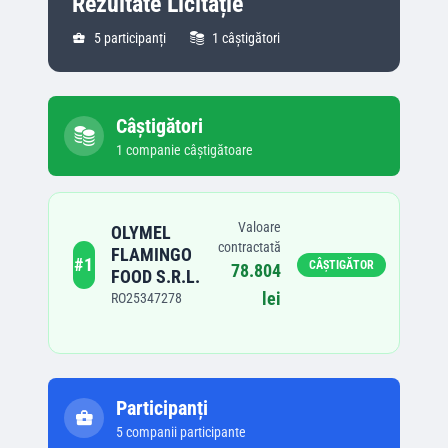
Rezultate Licitație
5
participanți
1
câștigători
Câștigători
1
companie
câștigătoare
Valoare
OLYMEL
contractată
FLAMINGO
#
1
CÂȘTIGĂTOR
78.804
FOOD S.R.L.
lei
RO25347278
Participanți
5
companii participante