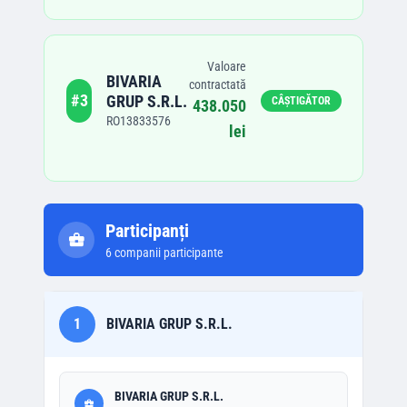
Valoare
BIVARIA
contractată
#
3
GRUP S.R.L.
CÂȘTIGĂTOR
438.050
RO13833576
lei
Participanți
6
companii participante
1
BIVARIA GRUP S.R.L.
BIVARIA GRUP S.R.L.