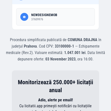
NEWDESIGNEMOB
37609976
Procedura simplificata
publicată de
COMUNA DRAJNA
în
județul
Prahova
.
Cod CPV:
33100000-1
—
Echipamente
medicale (Rev.2)
.
Valoare estimată:
1.047.001 lei
.
Data limită
depunere oferte:
03 November 2023
, ora
16:00
.
Monitorizează 250.000+ licitații
anual
Adio, alerte pe email!
Cu licitatii.app primești notificări cu licitațiile