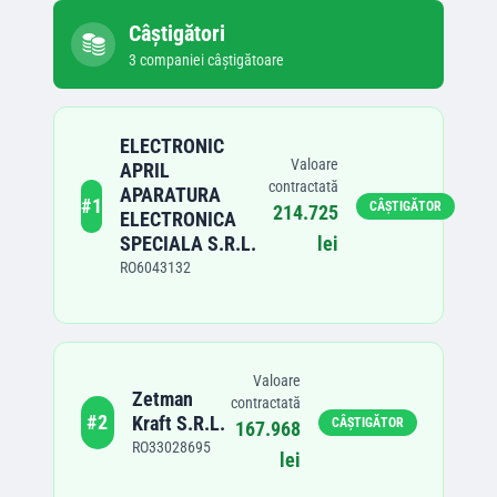
Câștigători
3
companie
i
câștigătoare
ELECTRONIC
Valoare
APRIL
contractată
APARATURA
#
1
CÂȘTIGĂTOR
214.725
ELECTRONICA
SPECIALA S.R.L.
lei
RO6043132
Valoare
Zetman
contractată
#
2
Kraft S.R.L.
CÂȘTIGĂTOR
167.968
RO33028695
lei