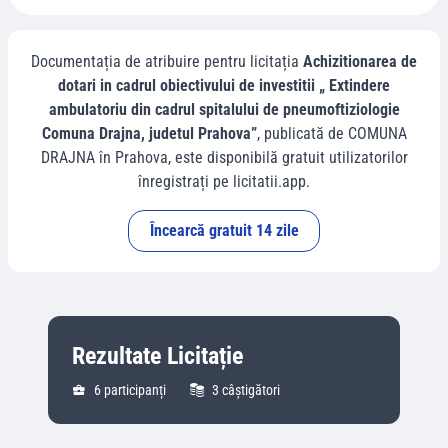
Documentația de atribuire pentru licitația
Achizitionarea de
dotari in cadrul obiectivului de investitii „ Extindere
ambulatoriu din cadrul spitalului de pneumoftiziologie
Comuna Drajna, judetul Prahova”
, publicată de
COMUNA
DRAJNA
în
Prahova
, este disponibilă gratuit utilizatorilor
înregistrați pe licitatii.app.
Încearcă gratuit 14 zile
Rezultate Licitație
6
participanți
3
câștigători