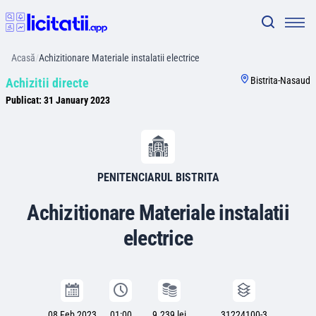
Acasă
/
Achizitionare Materiale instalatii electrice
Bistrita-Nasaud
Achizitii directe
Publicat:
31 January 2023
PENITENCIARUL BISTRITA
Achizitionare Materiale instalatii
electrice
08 Feb 2023
01:00
9.239 lei
31224100-3