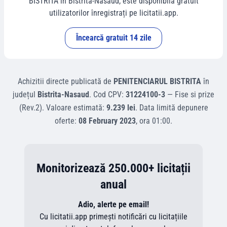
BISTRITA
în
Bistrita-Nasaud
, este disponibilă gratuit
utilizatorilor înregistrați pe licitatii.app.
Încearcă gratuit 14 zile
Achizitii directe
publicată de
PENITENCIARUL BISTRITA
în
județul
Bistrita-Nasaud
.
Cod CPV:
31224100-3
—
Fise si prize
(Rev.2)
.
Valoare estimată:
9.239 lei
.
Data limită depunere
oferte:
08 February 2023
, ora
01:00
.
Monitorizează 250.000+ licitații
anual
Adio, alerte pe email!
Cu licitatii.app primești notificări cu licitațiile