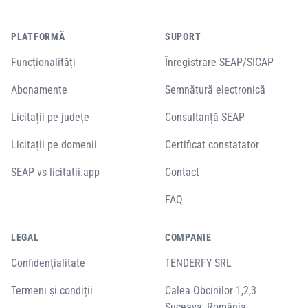
PLATFORMĂ
SUPORT
Funcționalități
Înregistrare SEAP/SICAP
Abonamente
Semnătură electronică
Licitații pe județe
Consultanță SEAP
Licitații pe domenii
Certificat constatator
SEAP vs licitatii.app
Contact
FAQ
LEGAL
COMPANIE
Confidențialitate
TENDERFY SRL
Termeni și condiții
Calea Obcinilor 1,2,3
Suceava, România