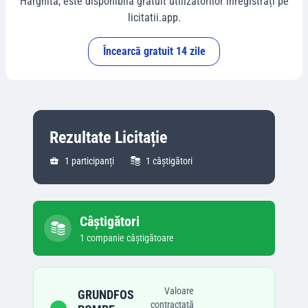
Harghita
, este disponibilă gratuit utilizatorilor înregistrați pe
licitatii.app.
Încearcă gratuit 14 zile
Rezultate Licitație
1
participanți
1
câștigători
Câștigători
1
companie
câștigătoare
Valoare
GRUNDFOS
contractată