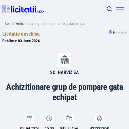
Acasă
/
Achizitionare grup de pompare gata echipat
Harghita
Licitatie deschisa
Publicat:
03 June 2024
SC. HARVIZ SA
Achizitionare grup de pompare gata
echipat
05 Jul 2024
15:00
845.954 lei
42122130-0