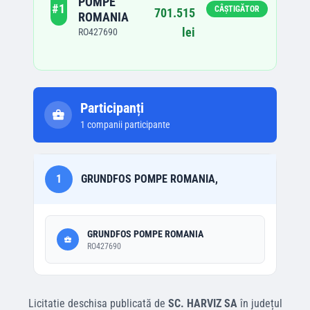
POMPE
#
1
CÂȘTIGĂTOR
701.515
ROMANIA
lei
RO427690
Participanți
1
companii participante
1
GRUNDFOS POMPE ROMANIA,
GRUNDFOS POMPE ROMANIA
RO427690
Licitatie deschisa
publicată de
SC. HARVIZ SA
în județul