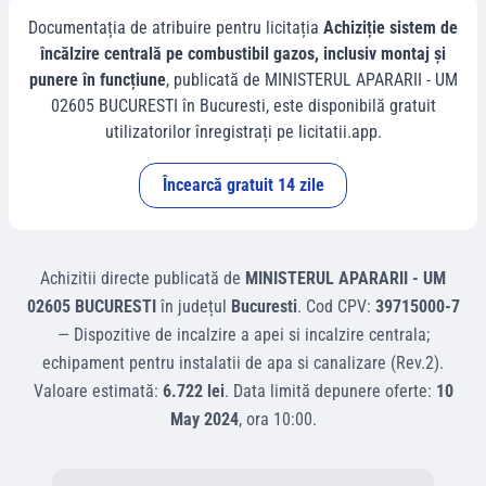
Documentația de atribuire pentru licitația
Achiziție sistem de
încălzire centrală pe combustibil gazos, inclusiv montaj și
punere în funcțiune
, publicată de
MINISTERUL APARARII - UM
02605 BUCURESTI
în
Bucuresti
, este disponibilă gratuit
utilizatorilor înregistrați pe licitatii.app.
Încearcă gratuit 14 zile
Achizitii directe
publicată de
MINISTERUL APARARII - UM
02605 BUCURESTI
în județul
Bucuresti
.
Cod CPV:
39715000-7
—
Dispozitive de incalzire a apei si incalzire centrala;
echipament pentru instalatii de apa si canalizare (Rev.2)
.
Valoare estimată:
6.722 lei
.
Data limită depunere oferte:
10
May 2024
, ora
10:00
.