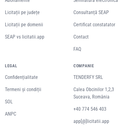
Abonamente
Semnătură electronică
Licitații pe județe
Consultanță SEAP
Licitații pe domenii
Certificat constatator
SEAP vs licitatii.app
Contact
FAQ
LEGAL
COMPANIE
Confidențialitate
TENDERFY SRL
Termeni și condiții
Calea Obcinilor 1,2,3
Suceava, România
SOL
+40 774 546 403
ANPC
app[@]licitatii.app