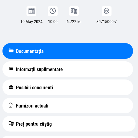
10 May 2024
10:00
6.722 lei
39715000-7
Documentația
Informații suplimentare
Posibili concurenți
Furnizori actuali
Preț pentru câștig