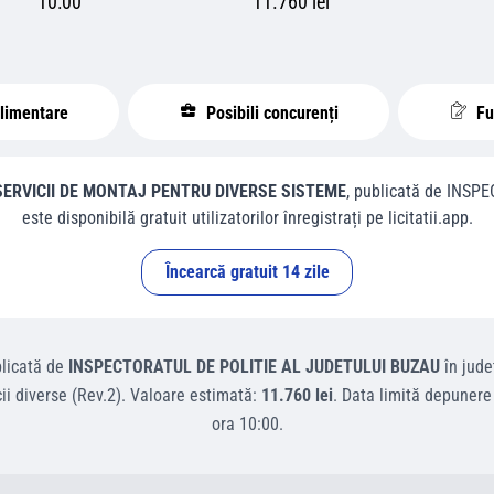
10:00
11.760 lei
plimentare
Posibili concurenți
Fur
SERVICII DE MONTAJ PENTRU DIVERSE SISTEME
, publicată de
INSPE
este disponibilă gratuit utilizatorilor înregistrați pe licitatii.app.
Încearcă gratuit 14 zile
licată de
INSPECTORATUL DE POLITIE AL JUDETULUI BUZAU
în jude
ii diverse (Rev.2)
.
Valoare estimată:
11.760 lei
.
Data limită depunere
ora
10:00
.