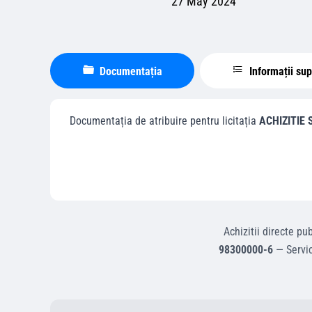
27 May 2024
Documentația
Informații su
Documentația de atribuire pentru licitația
ACHIZITIE 
Achizitii directe
pub
98300000-6
—
Servic