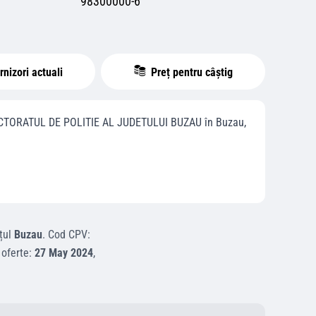
98300000-6
nizori actuali
Preț pentru câștig
CTORATUL DE POLITIE AL JUDETULUI BUZAU
în
Buzau
,
țul
Buzau
.
Cod CPV:
 oferte:
27 May 2024
,