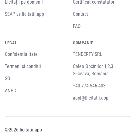
Licitații pe domenii
Certificat constatator
SEAP vs licitatii.app
Contact
FAQ
LEGAL
COMPANIE
Confidențialitate
TENDERFY SRL
Termeni și condiții
Calea Obcinilor 1,2,3
Suceava, România
SOL
+40 774 546 403
ANPC
app[@]licitatii.app
©
2026
licitatii.app