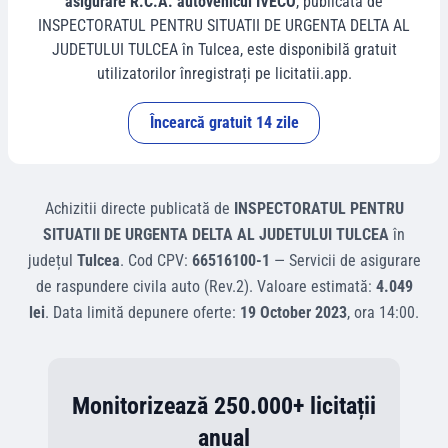
asigurare R.C.A. autovehicul IVECO
, publicată de
INSPECTORATUL PENTRU SITUATII DE URGENTA DELTA AL
JUDETULUI TULCEA
în
Tulcea
, este disponibilă gratuit
utilizatorilor înregistrați pe licitatii.app.
Încearcă gratuit 14 zile
Achizitii directe
publicată de
INSPECTORATUL PENTRU
SITUATII DE URGENTA DELTA AL JUDETULUI TULCEA
în
județul
Tulcea
.
Cod CPV:
66516100-1
—
Servicii de asigurare
de raspundere civila auto (Rev.2)
.
Valoare estimată:
4.049
lei
.
Data limită depunere oferte:
19 October 2023
, ora
14:00
.
Monitorizează 250.000+ licitații
anual