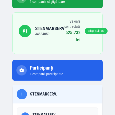
1
companie
câștigătoare
Valoare
contractată
STENMARSERV
#
1
CÂȘTIGĂTOR
525.732
34884050
lei
Participanți
1
companii participante
1
STENMARSERV,
STENMARSERV