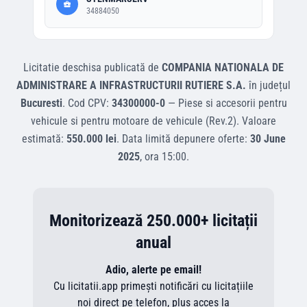
34884050
Licitatie deschisa
publicată de
COMPANIA NATIONALA DE
ADMINISTRARE A INFRASTRUCTURII RUTIERE S.A.
în județul
Bucuresti
.
Cod CPV:
34300000-0
—
Piese si accesorii pentru
vehicule si pentru motoare de vehicule (Rev.2)
.
Valoare
estimată:
550.000 lei
.
Data limită depunere oferte:
30 June
2025
, ora
15:00
.
Monitorizează 250.000+ licitații
anual
Adio, alerte pe email!
Cu licitatii.app primești notificări cu licitațiile
noi direct pe telefon, plus acces la