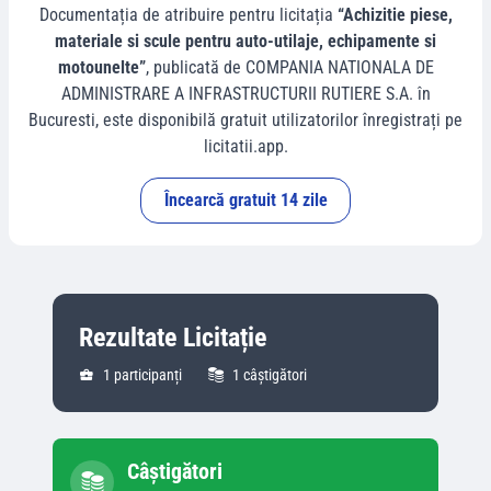
Documentația de atribuire pentru licitația
“Achizitie piese,
materiale si scule pentru auto-utilaje, echipamente si
motounelte”
, publicată de
COMPANIA NATIONALA DE
ADMINISTRARE A INFRASTRUCTURII RUTIERE S.A.
în
Bucuresti
, este disponibilă gratuit utilizatorilor înregistrați pe
licitatii.app.
Încearcă gratuit 14 zile
Rezultate Licitație
1
participanți
1
câștigători
Câștigători