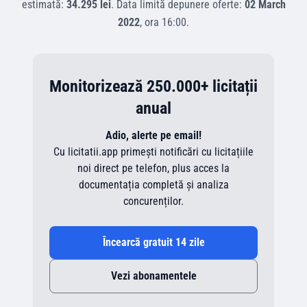
estimată:
34.295 lei
.
Data limită depunere oferte:
02 March
2022
, ora
16:00
.
Monitorizează 250.000+ licitații
anual
Adio, alerte pe email!
Cu licitatii.app primești notificări cu licitațiile
noi direct pe telefon, plus acces la
documentația completă și analiza
concurenților.
Încearcă gratuit 14 zile
Vezi abonamentele