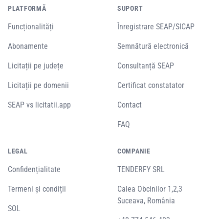
PLATFORMĂ
SUPORT
Funcționalități
Înregistrare SEAP/SICAP
Abonamente
Semnătură electronică
Licitații pe județe
Consultanță SEAP
Licitații pe domenii
Certificat constatator
SEAP vs licitatii.app
Contact
FAQ
LEGAL
COMPANIE
Confidențialitate
TENDERFY SRL
Termeni și condiții
Calea Obcinilor 1,2,3
Suceava, România
SOL