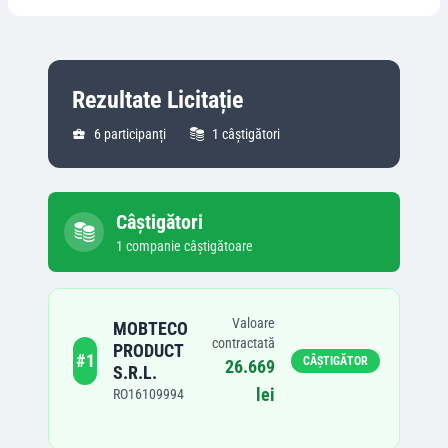
Rezultate Licitație
6
participanți
1
câștigători
Câștigători
1
companie
câștigătoare
Valoare
MOBTECO
contractată
PRODUCT
#
1
CÂȘTIGĂTOR
26.669
S.R.L.
lei
RO16109994