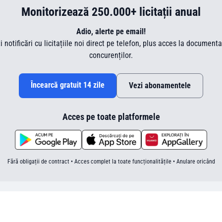
Monitorizează 250.000+ licitații anual
Adio, alerte pe email!
ti notificări cu licitațiile noi direct pe telefon, plus acces la document
concurenților.
Încearcă gratuit 14 zile
Vezi abonamentele
Acces pe toate platformele
Fără obligații de contract • Acces complet la toate funcționalitățile • Anulare oricând