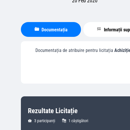
20 Feb 2020
Documentația
Informații su
Documentația de atribuire pentru licitația
Achiziți
Rezultate Licitație
3
participanți
1
câștigători