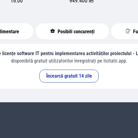
16:00
949.400 lei
plimentare
Posibili concurenți
Fur
e licențe software IT pentru implementarea activităților proiectului - 
disponibilă gratuit utilizatorilor înregistrați pe licitatii.app.
Încearcă gratuit 14 zile