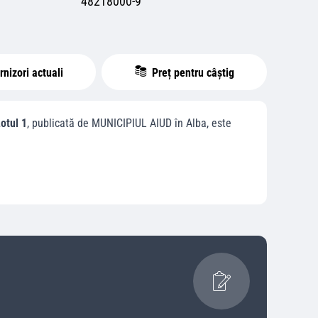
48218000-9
nizori actuali
Preț pentru câștig
Lotul 1
, publicată de
MUNICIPIUL AIUD
în
Alba
, este