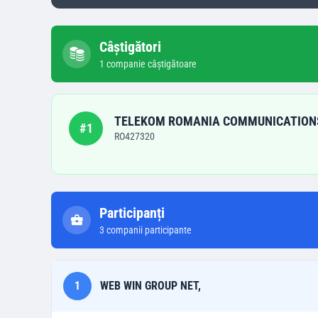
Câștigători
1
companie
câștigătoare
TELEKOM ROMANIA COMMUNICATION
#
1
RO427320
Participanți
3
companii participante
1
WEB WIN GROUP NET,