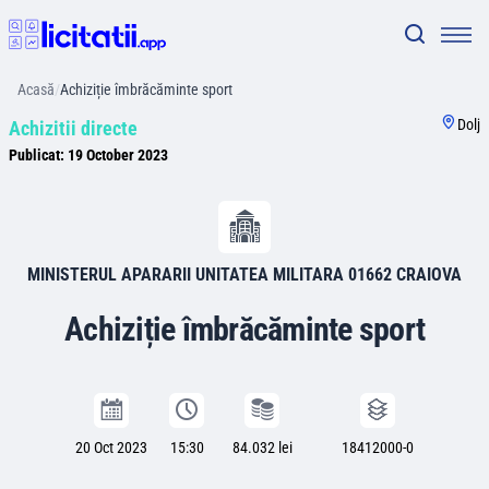
Acasă
/
Achiziție îmbrăcăminte sport
Dolj
Achizitii directe
Publicat:
19 October 2023
MINISTERUL APARARII UNITATEA MILITARA 01662 CRAIOVA
Achiziție îmbrăcăminte sport
20 Oct 2023
15:30
84.032 lei
18412000-0