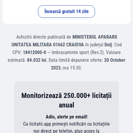
Încearcă gratuit 14 zile
Achizitii directe
publicată de
MINISTERUL APARARII
UNITATEA MILITARA 01662 CRAIOVA
în județul
Dolj
.
Cod
CPV:
18412000-0
—
Imbracaminte sport (Rev.2)
.
Valoare
estimată:
84.032 lei
.
Data limită depunere oferte:
20 October
2023
, ora
15:30
.
Monitorizează 250.000+ licitații
anual
Adio, alerte pe email!
Cu licitatii.app primești notificări cu licitațiile
noi direct pe telefon, plus acces la