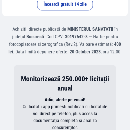
Încearcă gratuit 14 zile
Achizitii directe
publicată de
MINISTERUL SANATATII
în
județul
Bucuresti
.
Cod CPV:
30197642-8
—
Hartie pentru
fotocopiatoare si xerografica (Rev.2)
.
Valoare estimată:
400
lei
.
Data limită depunere oferte:
20 October 2023
, ora
12:00
.
Monitorizează 250.000+ licitații
anual
Adio, alerte pe email!
Cu licitatii.app primești notificări cu licitațiile
noi direct pe telefon, plus acces la
documentația completă și analiza
concurenților.