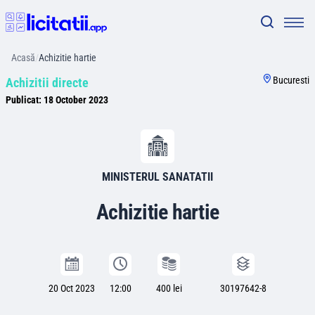
Acasă
/
Achizitie hartie
Bucuresti
Achizitii directe
Publicat:
18 October 2023
MINISTERUL SANATATII
Achizitie hartie
20 Oct 2023
12:00
400 lei
30197642-8