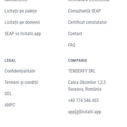
Licitații pe județe
Consultanță SEAP
Licitații pe domenii
Certificat constatator
SEAP vs licitatii.app
Contact
FAQ
LEGAL
COMPANIE
Confidențialitate
TENDERFY SRL
Termeni și condiții
Calea Obcinilor 1,2,3
Suceava, România
SOL
+40 774 546 403
ANPC
app[@]licitatii.app