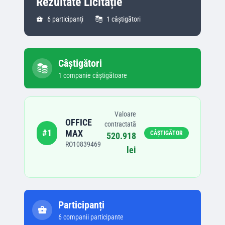
Rezultate Licitație
6
participanți
1
câștigători
Câștigători
1
companie
câștigătoare
Valoare
OFFICE
contractată
#
1
MAX
CÂȘTIGĂTOR
520.918
RO10839469
lei
Participanți
6
companii participante