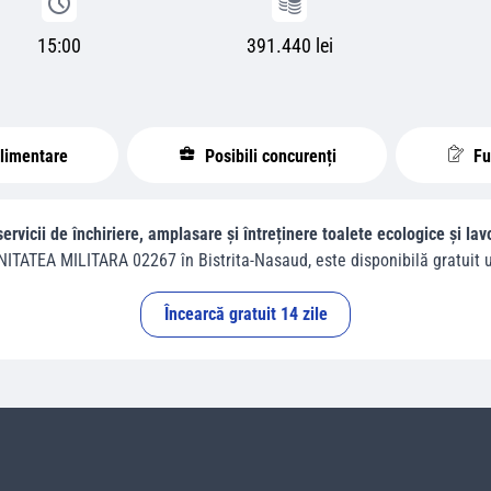
15:00
391.440 lei
plimentare
Posibili concurenți
Fur
servicii de închiriere, amplasare și întreținere toalete ecologice și l
NITATEA MILITARA 02267
în
Bistrita-Nasaud
, este disponibilă gratuit u
Încearcă gratuit 14 zile