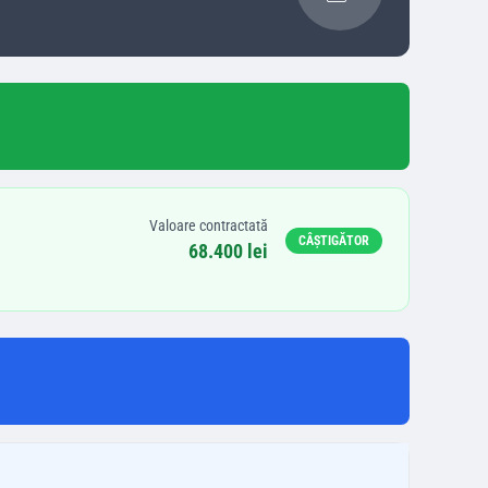
Valoare contractată
CÂȘTIGĂTOR
68.400 lei