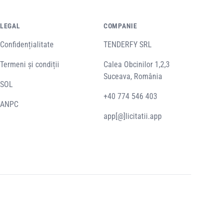
LEGAL
COMPANIE
Confidențialitate
TENDERFY SRL
Termeni și condiții
Calea Obcinilor 1,2,3
Suceava, România
SOL
+40 774 546 403
ANPC
app[@]licitatii.app