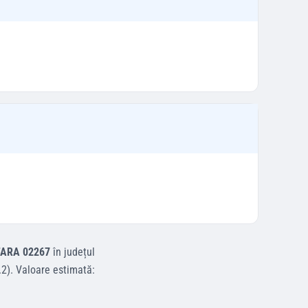
TARA 02267
în județul
.2)
.
Valoare estimată: