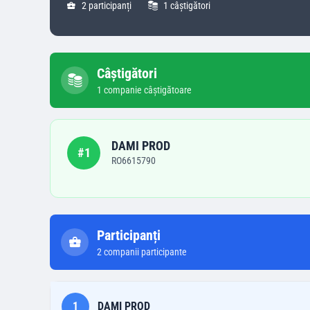
2
participanți
1
câștigători
Câștigători
1
companie
câștigătoare
DAMI PROD
#
1
RO6615790
Participanți
2
companii participante
1
DAMI PROD