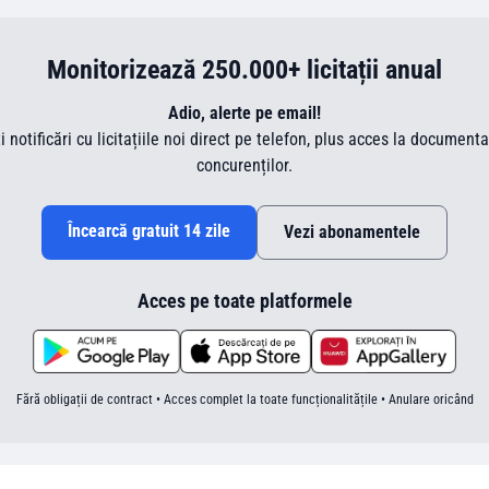
Monitorizează 250.000+ licitații anual
Adio, alerte pe email!
ti notificări cu licitațiile noi direct pe telefon, plus acces la document
concurenților.
Încearcă gratuit 14 zile
Vezi abonamentele
Acces pe toate platformele
Fără obligații de contract • Acces complet la toate funcționalitățile • Anulare oricând