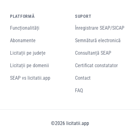
PLATFORMĂ
SUPORT
Funcționalități
Înregistrare SEAP/SICAP
Abonamente
Semnătură electronică
Licitații pe județe
Consultanță SEAP
Licitații pe domenii
Certificat constatator
SEAP vs licitatii.app
Contact
FAQ
©
2026
licitatii.app