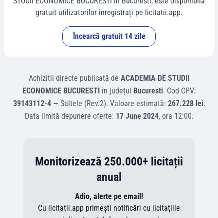
STUDII ECONOMICE BUCURESTI
în
Bucuresti
, este disponibilă
gratuit utilizatorilor înregistrați pe licitatii.app.
Încearcă gratuit 14 zile
Achizitii directe
publicată de
ACADEMIA DE STUDII
ECONOMICE BUCURESTI
în județul
Bucuresti
.
Cod CPV:
39143112-4
—
Saltele (Rev.2)
.
Valoare estimată:
267.228 lei
.
Data limită depunere oferte:
17 June 2024
, ora
12:00
.
Monitorizează 250.000+ licitații
anual
Adio, alerte pe email!
Cu licitatii.app primești notificări cu licitațiile