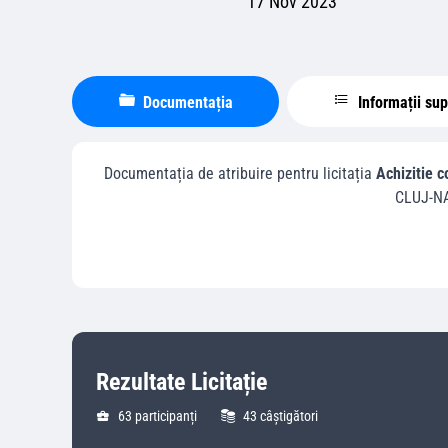
17 Nov 2023
Documentația
Informații su
Documentația de atribuire pentru licitația
Achizitie 
CLUJ-N
Rezultate Licitație
63
participanți
43
câștigători