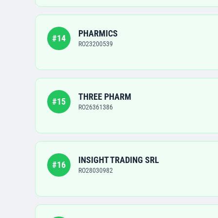
PHARMICS
#
14
RO23200539
THREE PHARM
#
15
RO26361386
INSIGHT TRADING SRL
#
16
RO28030982