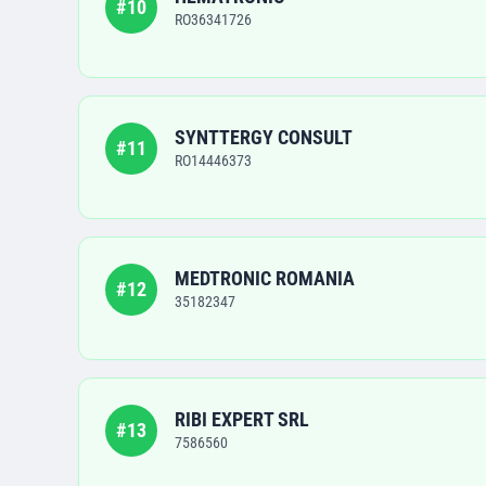
#
10
RO36341726
SYNTTERGY CONSULT
#
11
RO14446373
MEDTRONIC ROMANIA
#
12
35182347
RIBI EXPERT SRL
#
13
7586560