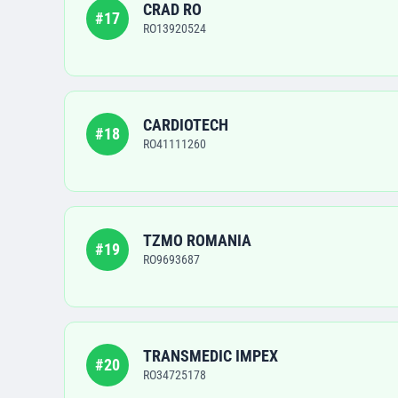
CRAD RO
#
17
RO13920524
CARDIOTECH
#
18
RO41111260
TZMO ROMANIA
#
19
RO9693687
TRANSMEDIC IMPEX
#
20
RO34725178