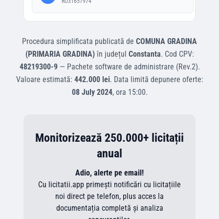
RO31657974
Procedura simplificata
publicată de
COMUNA GRADINA
(PRIMARIA GRADINA)
în județul
Constanta
.
Cod CPV:
48219300-9
—
Pachete software de administrare (Rev.2)
.
Valoare estimată:
442.000 lei
.
Data limită depunere oferte:
08 July 2024
, ora
15:00
.
Monitorizează 250.000+ licitații
anual
Adio, alerte pe email!
Cu licitatii.app primești notificări cu licitațiile
noi direct pe telefon, plus acces la
documentația completă și analiza