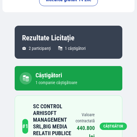
Rezultate Licitație
2
participanți
1
câștigători
Câștigători
1
companie
câștigătoare
SC CONTROL
ARHISOFT
Valoare
MANAGEMENT
contractată
#
1
SRL,BIG MEDIA
CÂȘTIGĂTOR
440.800
RELATII PUBLICE
lei