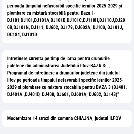
perioada timpului nefavorabil specific iernilor 2025-2029 și
plombare cu mixtură stocabilă pentru Baza I -
DJ181,DJ101,DJ101A,DJ101B,DJ101C,DJ110H,DJ110J,DJ20
0B,DJ101N, DJ111, DJ602, DJ179, DJ602A, DJ100, DJ101J,
DC184, DJ101D
Intretinere curenta pe timp de iarna pentru drumurile
judetene din administrarea Judetului Ilfov-BAZA 3: ,,
Programul de intretinere a drumurilor judetene din judetul
Ilfov pe perioada timpului nefavorabil specific iernilor 2025-
2029 si plombare cu mixtura stocabila pentru BAZA 3 (DJ401,
DJ401A ,DJ401D, DJ400, DJ601, DJ601A, DJ602, DJ143)”
Modernizare 14 strazi din comuna CHIAJNA, judetul ILFOV