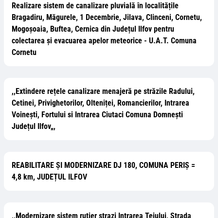
Realizare sistem de canalizare pluvială în localitățile
Bragadiru, Măgurele, 1 Decembrie, Jilava, Clinceni, Cornetu,
Mogoșoaia, Buftea, Cernica din Județul Ilfov pentru
colectarea și evacuarea apelor meteorice - U.A.T. Comuna
Cornetu
,,Extindere rețele canalizare menajeră pe străzile Radului,
Cetinei, Privighetorilor, Olteniței, Romancierilor, Intrarea
Voinești, Fortului si Intrarea Ciutaci Comuna Domnești
Județul Ilfov„,
REABILITARE ȘI MODERNIZARE DJ 180, COMUNA PERIȘ =
4,8 km, JUDEȚUL ILFOV
,,Modernizare sistem rutier strazi Intrarea Teiului, Strada