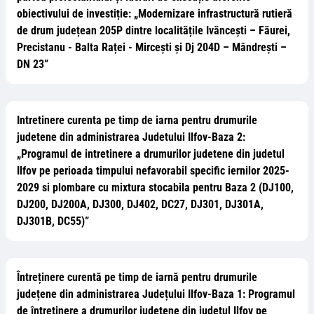
obiectivului de investiție: „Modernizare infrastructură rutieră
de drum județean 205P dintre localitățile Ivăncești – Făurei,
Precistanu - Balta Raței - Mircești și Dj 204D – Mândrești –
DN 23”
Intretinere curenta pe timp de iarna pentru drumurile
judetene din administrarea Judetului Ilfov-Baza 2:
„Programul de intretinere a drumurilor judetene din judetul
Ilfov pe perioada timpului nefavorabil specific iernilor 2025-
2029 si plombare cu mixtura stocabila pentru Baza 2 (DJ100,
DJ200, DJ200A, DJ300, DJ402, DC27, DJ301, DJ301A,
DJ301B, DC55)”
Întreținere curentă pe timp de iarnă pentru drumurile
județene din administrarea Județului Ilfov-Baza 1: Programul
de întreținere a drumurilor județene din județul Ilfov pe