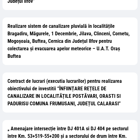
Județul Ilfov”
Realizare sistem de canalizare pluvială în localitățile
Bragadiru, Măgurele, 1 Decembrie, Jilava, Clinceni, Cornetu,
Mogoșoaia, Buftea, Cernica din Județul Ilfov pentru
colectarea și evacuarea apelor meteorice – U.A.T. Oraș
Buftea
Contract de lucrari (executia lucrarilor) pentru realizarea
obiectivului de investitii “ÎNFIINȚARE REȚELE DE
CANALIZARE IN LOCALITĂȚILE POSTĂVARI, ORASTI SI
PADURISU COMUNA FRUMUSANI, JUDEȚUL CALARASI”
„ Amenajare intersecție între DJ 401A si DJ 404 pe sectorul
între Km. 53+519-55+200 și a sectorului de drum între Km.