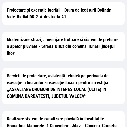
Proiectare și execuție lucrări – Drum de legătură Bolintin-
Vale-Radial DR 2-Autostrada A1
Modernizare străzi, amenajare trotuare și sistem de preluare
a apelor pluviale - Strada Oituz din comuna Tunari, județul
Ilfov
Servicii de proiectare, asistență tehnică pe perioada de
execuție a lucrărilor si execuție lucrări pentru investiția
,,ASFALTARE DRUMURI DE INTERES LOCAL (ULITE) IN
COMUNA BARBATESTI, JUDETUL VALCEA’’
Realizare sistem de canalizare pluvială în localitațile
Bragadiru, Măgurele, 1 Decembrie, Jilava, Clinceni, Cornetu,