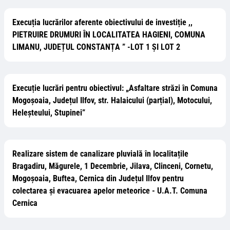
Execuția lucrărilor aferente obiectivului de investiție ,,
PIETRUIRE DRUMURI ÎN LOCALITATEA HAGIENI, COMUNA
LIMANU, JUDEȚUL CONSTANȚA ” -LOT 1 ȘI LOT 2
Execuție lucrări pentru obiectivul: „Asfaltare străzi în Comuna
Mogoșoaia, Județul Ilfov, str. Halaicului (parțial), Motocului,
Heleșteului, Stupinei”
Realizare sistem de canalizare pluvială în localitațile
Bragadiru, Măgurele, 1 Decembrie, Jilava, Clinceni, Cornetu,
Mogoșoaia, Buftea, Cernica din Județul Ilfov pentru
colectarea și evacuarea apelor meteorice - U.A.T. Comuna
Cernica