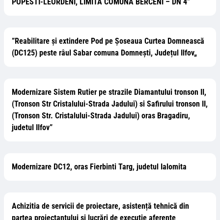
POPESTI-LEORDENI, LIMITA COMUNA BERCENI – DN 4”
”Reabilitare și extindere Pod pe Șoseaua Curtea Domnească
(DC125) peste râul Sabar comuna Domnești, Județul Ilfov„
Modernizare Sistem Rutier pe strazile Diamantului tronson II,
(Tronson Str Cristalului-Strada Jadului) si Safirului tronson II,
(Tronson Str. Cristalului-Strada Jadului) oras Bragadiru,
judetul Ilfov”
Modernizare DC12, oras Fierbinti Targ, judetul Ialomita
Achizitia de servicii de proiectare, asistență tehnică din
partea proiectantului și lucrări de execuție aferente