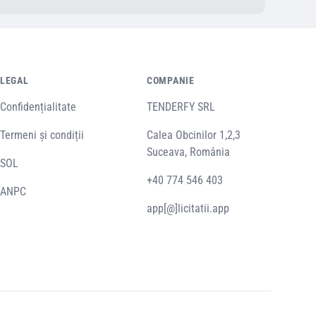
LEGAL
COMPANIE
Confidențialitate
TENDERFY SRL
Termeni și condiții
Calea Obcinilor 1,2,3
Suceava, România
SOL
+40 774 546 403
ANPC
app[@]licitatii.app