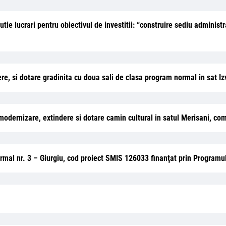
utie lucrari pentru obiectivul de investitii: “construire sediu adminis
ere, si dotare gradinita cu doua sali de clasa program normal in sat 
e, modernizare, extindere si dotare camin cultural in satul Merisani, c
normal nr. 3 – Giurgiu, cod proiect SMIS 126033 finanţat prin Programu