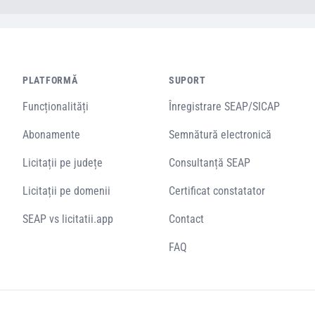
PLATFORMĂ
SUPORT
Funcționalități
Înregistrare SEAP/SICAP
Abonamente
Semnătură electronică
Licitații pe județe
Consultanță SEAP
Licitații pe domenii
Certificat constatator
SEAP vs licitatii.app
Contact
FAQ