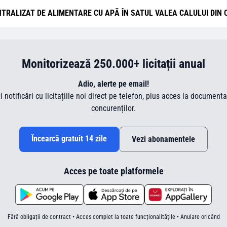
TEM CENTRALIZAT DE ALIMENTARE CU APĂ ÎN SATUL VALEA CALULUI DI
Monitorizează 250.000+ licitații anual
Adio, alerte pe email!
ti notificări cu licitațiile noi direct pe telefon, plus acces la document
concurenților.
Încearcă gratuit 14 zile
Vezi abonamentele
Acces pe toate platformele
Fără obligații de contract • Acces complet la toate funcționalitățile • Anulare oricând