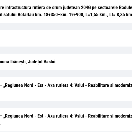
izare infrastructura rutiera de drum judetean 204G pe sectoarele Radu
ul satului Botarlau km. 18+350–km. 19+900, L=1,55 km., Lt= 8,35 km
muna Ibănești, Județul Vaslui
ii – „Regiunea Nord - Est - Axa rutiera 4: Vslui - Reabilitare si moder
ii – „Regiunea Nord - Est - Axa rutiera 4: Vslui - Reabilitare si moder
.