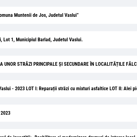
Comuna Muntenii de Jos, Judetul Vaslui”
, Lot 1, Municipiul Barlad, Judetul Vaslui.
NIZAREA UNOR STRĂZI PRINCIPALE ȘI SECUNDARE ÎN LOCALITĂȚILE FĂ
Vaslui - 2023 LOT I: Reparații străzi cu mixturi asfaltice LOT II: Alei p
i 2023