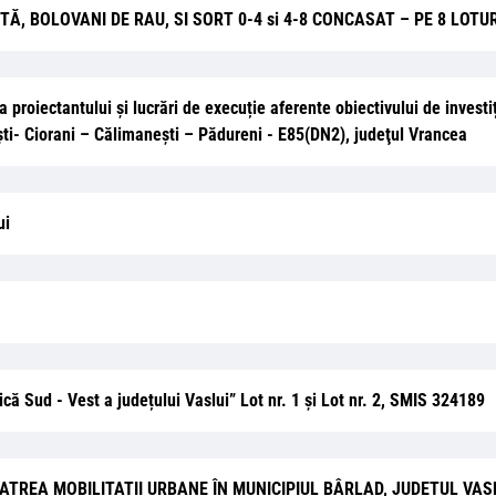
Ă, BOLOVANI DE RAU, SI SORT 0-4 si 4-8 CONCASAT – PE 8 LOTUR
ea proiectantului și lucrări de execuție aferente obiectivului de inves
şti- Ciorani – Călimaneşti – Pădureni - E85(DN2), judeţul Vrancea
ui
gică Sud - Vest a județului Vaslui” Lot nr. 1 și Lot nr. 2, SMIS 324189
DEZVOLATREA MOBILITATII URBANE ÎN MUNICIPIUL BÂRLAD, JUDETUL VAS