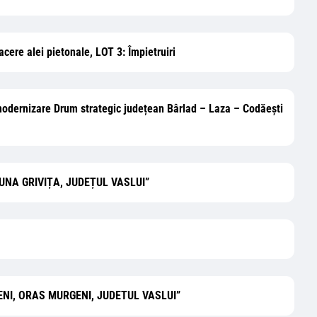
facere alei pietonale, LOT 3: Împietruiri
și modernizare Drum strategic județean Bârlad – Laza – Codăești
OMUNA GRIVIȚA, JUDEȚUL VASLUI”
HINENI, ORAS MURGENI, JUDETUL VASLUI”