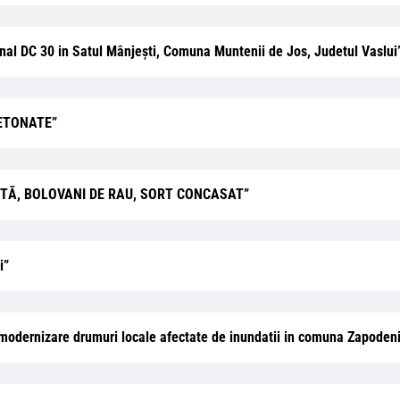
nal DC 30 in Satul Mânjești, Comuna Muntenii de Jos, Judetul Vaslui
BETONATE”
RTĂ, BOLOVANI DE RAU, SORT CONCASAT”
i”
si modernizare drumuri locale afectate de inundatii in comuna Zapodeni