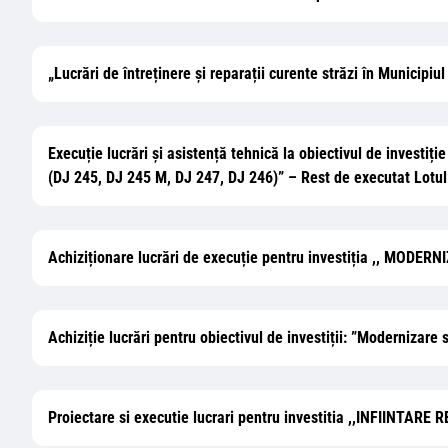
„Lucrări de întreținere și reparații curente străzi în Municipiu
Execuție lucrări și asistență tehnică la obiectivul de investi
(DJ 245, DJ 245 M, DJ 247, DJ 246)” – Rest de executat Lotul 
Achiziționare lucrări de execuție pentru investiția ,, 
Achiziție lucrări pentru obiectivul de investiții: ”Modernizare st
Proiectare si executie lucrari pentru investitia ,,INFII