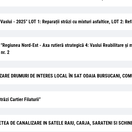
l Vaslui - 2025” LOT 1: Reparații străzi cu mixturi asfaltice, LOT 2: Re
ție “Regiunea Nord-Est - Axa rutieră strategică 4: Vaslui Reabilitare 
nr. 2
MODERNIZARE DRUMURI DE INTERES LOCAL ÎN SAT ODAIA BURSUCANI, C
răzi Cartier Filaturii”
NTARE RETEA DE CANALIZARE IN SATELE RAIU, CARJA, SARATENI SI SC