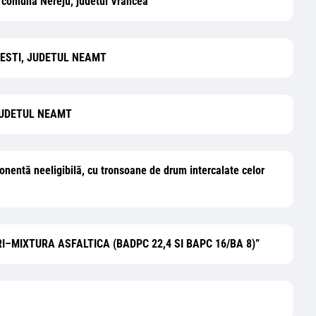
al, comuna Nereju, judetul Vrancea”
RAESTI, JUDETUL NEAMT
 JUDETUL NEAMT
onentă neeligibilă, cu tronsoane de drum intercalate celor
MIXTURA ASFALTICA (BADPC 22,4 SI BAPC 16/BA 8)”