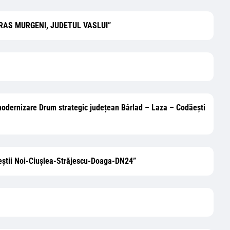
, ORAS MURGENI, JUDETUL VASLUI”
și modernizare Drum strategic județean Bârlad – Laza – Codăești
irceștii Noi-Ciușlea-Străjescu-Doaga-DN24”