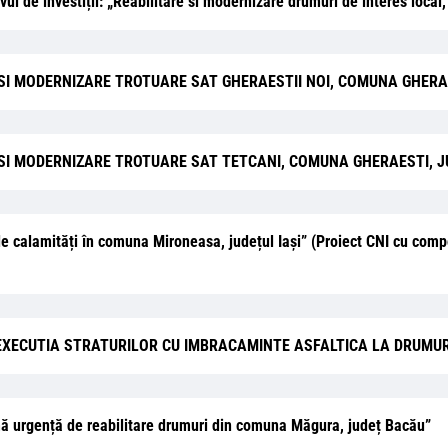
ivul de investiții: „Reabilitare si modernizare drumuri de interes loc
TARE SI MODERNIZARE TROTUARE SAT GHERAESTII NOI, COMUNA GHE
TARE SI MODERNIZARE TROTUARE SAT TETCANI, COMUNA GHERAESTI,
e calamități în comuna Mironeasa, județul Iași” (Proiect CNI cu comp
EXECUTIA STRATURILOR CU IMBRACAMINTE ASFALTICA LA DRUMURI–
primă urgență de reabilitare drumuri din comuna Măgura, județ Bacău”