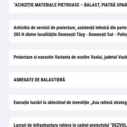
”ACHIZIȚIE MATERIALE PIETROASE – BALAST, PIATRĂ SPART
Achizitia de servicii de proiectare, asistență tehnică din part
205 H dintre localitățile Domneşti Târg - Domneşti Sat - Pufe
Proiectare si executie Varianta de ocolire Vaslui, judetul Vasl
AGREGATE DE BALASTIERĂ
Execuție lucrări la obiectivul de investiție „Axa rutieră strate
Lucrari de infrastructura rutiera in cadrul proiectului ”