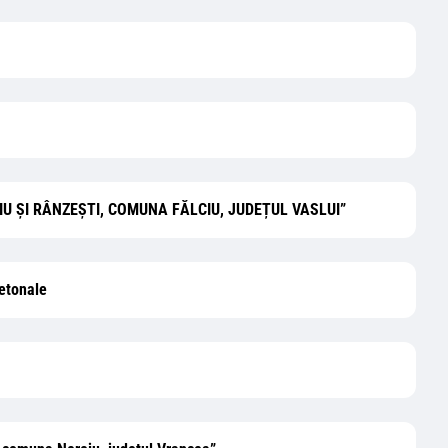
LCIU ȘI RÂNZEȘTI, COMUNA FĂLCIU, JUDEȚUL VASLUI”
ietonale