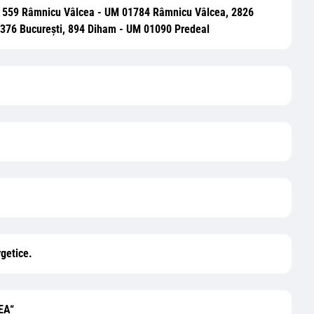
el, 559 Râmnicu Vâlcea - UM 01784 Râmnicu Vâlcea, 2826
01376 București, 894 Diham - UM 01090 Predeal
rgetice.
EA“