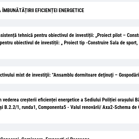
 ÎMBUNĂTĂȚIRII EFICIENȚEI ENERGETICE
tență tehnică pentru obiectivul de investiții: „Proiect pilot – Const
entru obiectivul de investiții: „ Proiect tip -Construire Sala de sport,
ectivului mixt de investiţii: “Ansamblu dormitoare deţinuţi – Gospodă
n vederea creșterii eficienței energetice a Sediului Poliției orașului 
i B.2.2/1, runda1, Componenta5 - Valul renovării/ Axa2-Schema de Gra