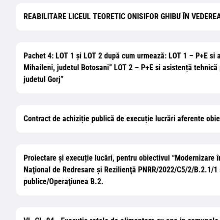
REABILITARE LICEUL TEORETIC ONISIFOR GHIBU ÎN VEDEREA
Pachet 4: LOT 1 și LOT 2 după cum urmează: LOT 1 – P+E si asis
Mihaileni, judetul Botosani” LOT 2 – P+E si asistență tehnică p
judetul Gorj”
Contract de achiziție publică de execuție lucrări aferente obi
Proiectare și execuție lucări, pentru obiectivul “Modernizare î
Naţional de Redresare şi Rezilienţă PNRR/2022/C5/2/B.2.1/1 ș
publice/Operaţiunea B.2.