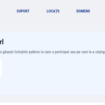
SUPORT
LOCAȚII
DOMENII
rl
găsești licitațiile publice la care a participat sau pe care le-a câștiga