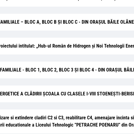
MILIALE – BLOC A, BLOC B ŞI BLOC C - DIN ORAŞUL BĂILE OLĂN
e proiectului intitulat: „Hub-ul Român de Hidrogen și Noi Tehnologii 
AMILIALE - BLOC 1, BLOC 2, BLOC 3 ŞI BLOC 4 - DIN ORAŞUL BĂI
I ENERGETICE A CLĂDIRII ȘCOALA CU CLASELE I-VIII STOENEȘTI-BERI
izare si extindere cladiri C2 si C3, reabilitare C4, amenajare incinta 
ructurii educationale a Liceului Tehnologic ”PETRACHE POENARU” din O