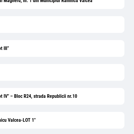
eral Magheru, nr. 1 din Municipiul Ramnicu Valcea“
 III”
t IV" – Bloc R24, strada Republicii nr.10
mnicu Valcea-LOT 1"