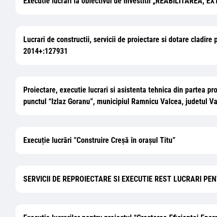
Executie lucrari la obiectivul de investitii „REABILITA
Lucrari de constructii, servicii de proiectare si dotare cladi
2014+:127931
Proiectare, executie lucrari si asistenta tehnica din partea
punctul “Izlaz Goranu”, municipiul Ramnicu Valcea, judetul V
Execuție lucrări ”Construire Creșă în orașul Titu”
SERVICII DE REPROIECTARE SI EXECUTIE REST LUCRARI PE