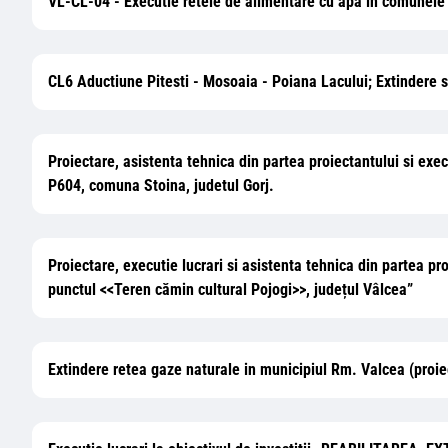
VL-CL-04 - Executie retele de alimentare cu apa in comunele
CL6 Aductiune Pitesti - Mosoaia - Poiana Lacului; Extindere s
Proiectare, asistenta tehnica din partea proiectantului si execu
P604, comuna Stoina, judetul Gorj.
Proiectare, executie lucrari si asistenta tehnica din partea pr
punctul <<Teren cămin cultural Pojogi>>, județul Vâlcea”
Extindere retea gaze naturale in municipiul Rm. Valcea (proie