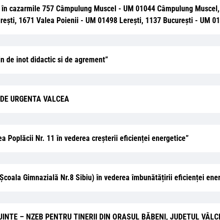
loturi în cazarmile 757 Câmpulung Muscel - UM 01044 Câmpulung Musc
urești, 1671 Valea Poienii - UM 01498 Lerești, 1137 București - UM 
zin de inot didactic si de agrement”
 DE URGENTA VALCEA
ea Poplăcii Nr. 11 în vederea creșterii eficienței energetice”
 Școala Gimnazială Nr.8 Sibiu) în vederea îmbunătățirii eficienței ene
 LOCUINȚE – NZEB PENTRU TINERII DIN ORAȘUL BĂBENI, JUDEȚUL VÂLC