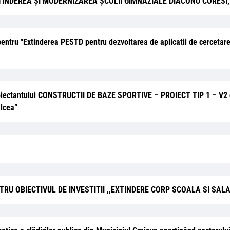
REA, EXTINDEREA ȘI MODERNIZAREA ȘCOLII GIMNAZIALE DIACONU CORES
re pentru "Extinderea PESTD pentru dezvoltarea de aplicatii de cercet
 proiectantului CONSTRUCTII DE BAZE SPORTIVE – PROIECT TIP 1 – V2 c
alcea”
NTRU OBIECTIVUL DE INVESTITII ,,EXTINDERE CORP SCOALA SI SA