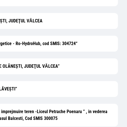
EŞTI, JUDEŢUL VȂLCEA
Energetice - Ro-HydroHub, cod SMIS: 304724“
LE OLĂNEŞTI, JUDEŢUL VȂLCEA”
SLĂVEȘTI”
si imprejmuire teren -Liceul Petrache Poenaru ” , in vederea
rasul Balcesti, Cod SMIS 300075