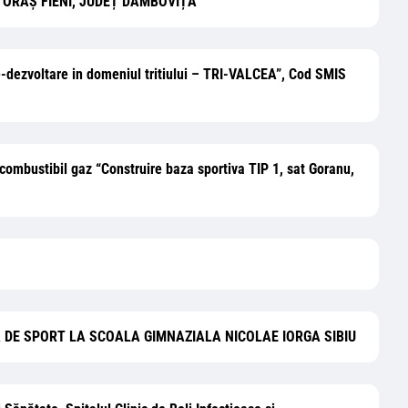
I, ORAȘ FIENI, JUDEȚ DÂMBOVIȚA”
are-dezvoltare in domeniul tritiului – TRI-VALCEA”, Cod SMIS
ombustibil gaz “Construire baza sportiva TIP 1, sat Goranu,
LA DE SPORT LA SCOALA GIMNAZIALA NICOLAE IORGA SIBIU