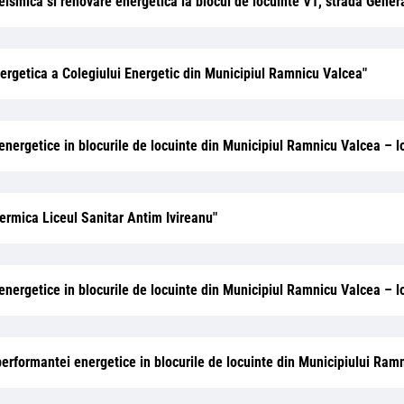
 seismica si renovare energetica la blocul de locuinte V1, strada Gen
energetica a Colegiului Energetic din Municipiul Ramnicu Valcea"
energetice in blocurile de locuinte din Municipiul Ramnicu Valcea – lot
 termica Liceul Sanitar Antim Ivireanu"
 energetice in blocurile de locuinte din Municipiul Ramnicu Valcea – lo
a performantei energetice in blocurile de locuinte din Municipiului Ra