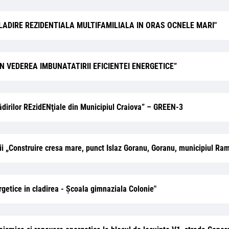
RE CLADIRE REZIDENTIALA MULTIFAMILIALA IN ORAS OCNELE MARI"
N VEDEREA IMBUNATATIRII EFICIENTEI ENERGETICE”
lădirilor REzidENţiale din Municipiul Craiova” – GREEN-3
titii „Construire cresa mare, punct Islaz Goranu, Goranu, municipiul R
ergetice in cladirea - Şcoala gimnaziala Colonie"