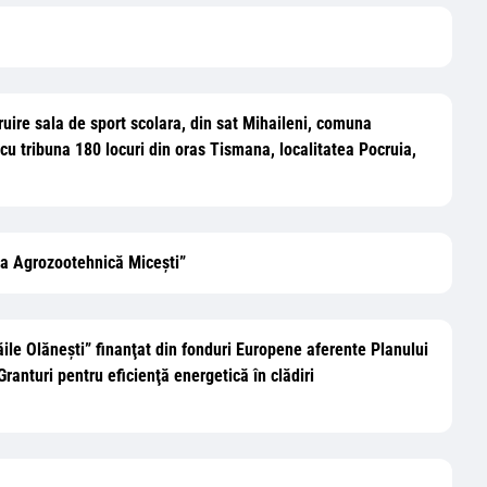
ruire sala de sport scolara, din sat Mihaileni, comuna
 cu tribuna 180 locuri din oras Tismana, localitatea Pocruia,
ria Agrozootehnică Miceşti”
Băile Olănești” finanţat din fonduri Europene aferente Planului
nturi pentru eficienţă energetică în clădiri